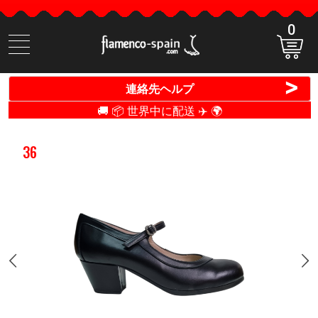
0
商
品
検
>
連絡先ヘルプ
索
🚚 📦 世界中に配送 ✈️ 🌍
36