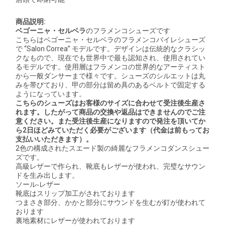
商品説明:
ベゴーニャ・セルベラ
のフラメンコシューズです
こちらはベゴーニャ・セルベラのフラメンコバイレシューズ
で “Salon Correa” モデルです。デザインは伝統的なクラシッ
クなもので、現在でも世界中で最も認知され、使用されてい
るモデルです。使用層はフラメンコの世界的なアーティスト
から一般ダンサーまで様々です。シューズのシルエットは丸
みを帯びており、甲の部分は留め具のあるベルトで固定する
ようになっています。
こちらのシューズはお客様のサイズに合わせて受注後生産さ
れます。したがって商品の交換や返品はできませんのでご注
意ください。また受注後生産になりますので発注を頂いてか
ら2日ほどみていただく必要がございます（代金は前もってお
支払いいただきます）。
2色の構成されたスエード製の綺麗なフラメンコダンスシュー
ズです。
高級レザーで作られ、靴底もレザーが使われ、完璧なサウン
ドを生み出します。
ソール‐レザー
靴底はスリップ加工がされております
つまさき部分、かかと部分にサウンドを生むが釘が使われて
おります
裏地素材にレザーが使われております