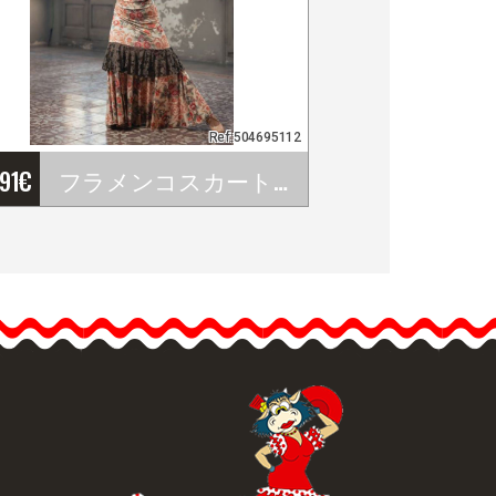
Ref:504695112
'91
€
フラメンコスカート シャーモストレッチニット型押し ダベダンス
フラメンコスカート シャ
ーモストレッチニット型
押し ダベダンス
サッシュ付きロングスカ
ート。ヒップはフィッ
ト。膝上にフリルのアッ
プリケ。裾に大きなフリ
ル。製作期間21営業日。
品詳細を見る
クイックビュー