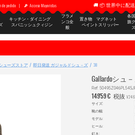
🚚 📦 世界中に配送 ✈
n de pedido
|
Acceso Mayoristas
フラメ
各
ッ
キッチン・ダイニング
置き物 マグネット
ンコ全
旗
ズ
スパニッシュクィジン
ペイントスリッパー
般
シューズストア
即日発送 ガジャルドシュ－ズ
38
Gallardoシュ－ズ.
Ref: 50495Z046PL545
149'59
€
税抜
¥
246
サイズ:
靴の幅:
モデル:
ヒール:
釘き: