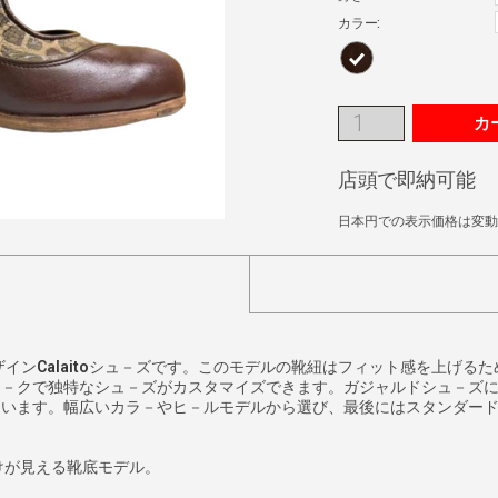
カラー:
カ
店頭で即納可能
日本円での表示価格は変動
ザイン
Calaito
シュ－ズです。このモデルの靴紐はフィット感を上げるた
ニ－クで独特なシュ－ズがカスタマイズできます。ガジャルドシュ－ズ
ています。幅広いカラ－やヒ－ルモデルから選び、最後にはスタンダー
けが見える靴底モデル。