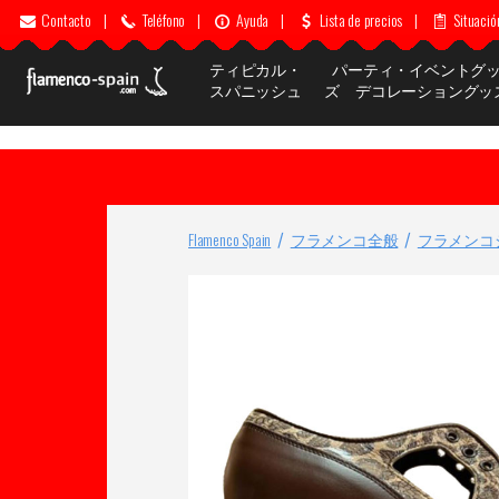
Contacto
|
Teléfono
|
Ayuda
|
Lista de precios
|
Situació
ティピカル・
パーティ・イベントグ
スパニッシュ
ズ デコレーショングッ
Flamenco Spain
フラメンコ全般
フラメンコ