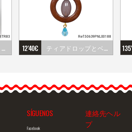
84TR83
Ref:50639PNL00188
大輪ピオニー・パリ・フラワー・ヴィゾン・カラー 16cm
12'40
€
ティアドロップとベージュローズクローザー付きのハンドメイドフラメンコイヤリング
135
…
SÍGUENOS
連絡先ヘル
プ
ュー
商品詳細を見る
クイックビュー
商
Facebook