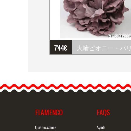
Ref:5041900
7'44
€
大輪ピオニー・パリ・フ
ラワー・ヴィゾン・カラ
ー&hell
ip;
FLAMENCO
FAQS
商品詳細を見る
クイックビ
Quiénes somos
Ayuda