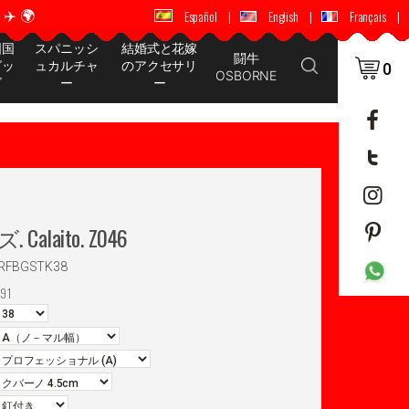
️ 🌍
🚚 📦 世界中に配送 ✈️ 🌍
Español
|
English
|
Français
|
国国
スパニッシ
結婚式と花嫁
闘牛
グッ
ュカルチャ
のアクセサリ
0
OSBORNE
ズ
ー
ー
 Calaito. Z046
JRFBGSTK38
91