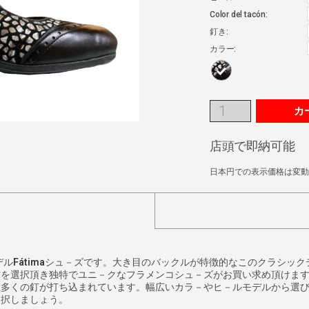
Color del tacón:
釘き:
カラー:
カ
店頭で即納可能
日本円での表示価格は変動
デル
Fátima
シュ－ズです。大き目のバックルが特徴的なこのクラシック
材を選択頂き独特でユニ－クなフラメンコシュ－ズがお買い求め頂けま
数多くの釘が打ち込まれています。幅広いカラ－やヒ－ルモデルから選
選択しましょう。