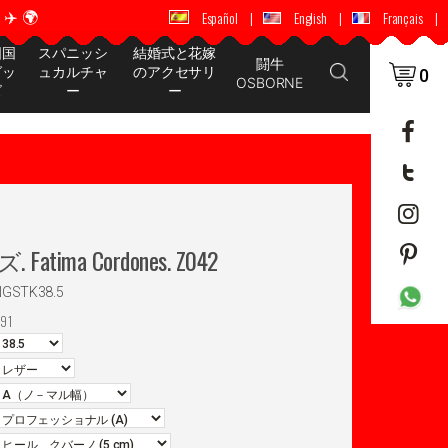
️ 🌍
🚚 📦 世界中に配送 ✈️ 🌍
Español
|
English
|
Français
|
国国
スパニッシ
結婚式と花嫁
闘牛
グッ
ュカルチャ
のアクセサリ
0
OSBORNE
ズ
ー
ー
 Fatima Cordones. Z042
NGSTK38.5
91