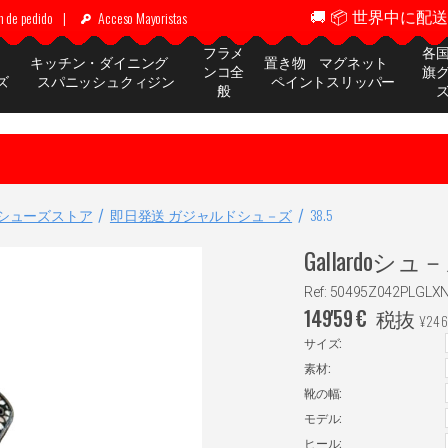
🚚 📦 世界中に配送 ✈
n de pedido
|
Acceso Mayoristas
フラメ
各
ッ
キッチン・ダイニング
置き物 マグネット
ンコ全
旗
ズ
スパニッシュクィジン
ペイントスリッパー
般
シューズストア
即日発送 ガジャルドシュ－ズ
38.5
Gallardoシュ－ズ.
Ref: 50495Z042PLGLX
149'59
€
税抜
¥
246
サイズ:
素材:
靴の幅:
モデル:
ヒール: