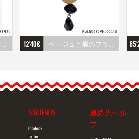
GTR20
Ref:50639PNL00245
小さなピンクカディス。10cm。黒。TR20
12'40
€
ベージュと黒のフラメンコイヤリング 手作りの女性用ジュエリー
85'
ベージュと黒のフラメン
コイヤリング…
SÍGUENOS
連絡先ヘル
プ
ュー
商品詳細を見る
クイックビュー
商
Facebook
Twitter