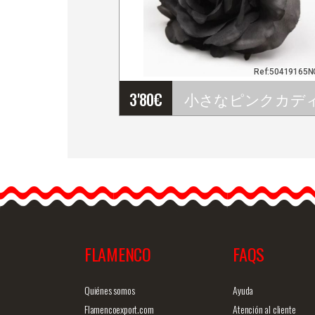
Ref:50419165N
3'80
€
…
FLAMENCO
FAQS
商品詳細を見る
クイックビ
Quiénes somos
Ayuda
Flamencoexport.com
Atención al cliente