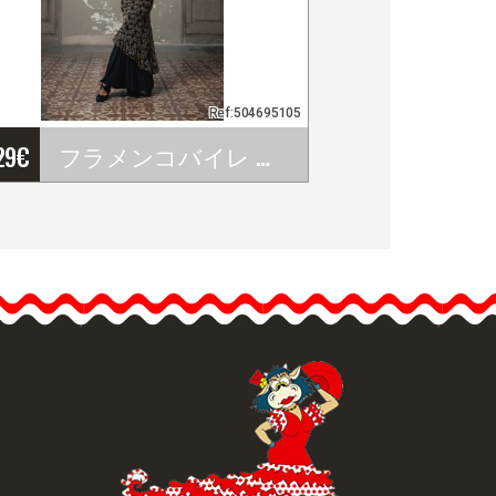
Ref:504695105
29
€
フラメンコバイレ オ－バ－スカ－ト Vita. Davedans
フラメンコバイレ オ－バ
－スカ－ト Vita.…
品詳細を見る
クイックビュー