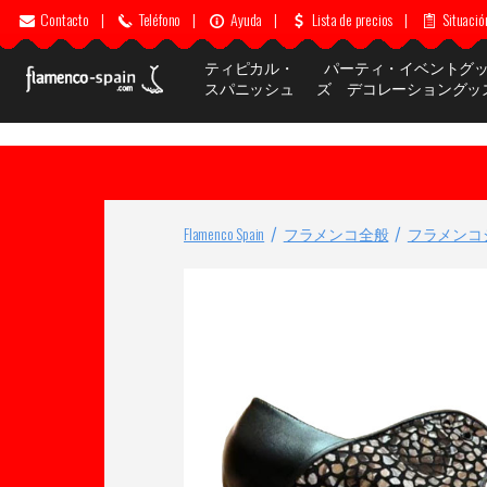
Contacto
|
Teléfono
|
Ayuda
|
Lista de precios
|
Situació
ティピカル・
パーティ・イベントグ
スパニッシュ
ズ デコレーショングッ
Flamenco Spain
フラメンコ全般
フラメンコ