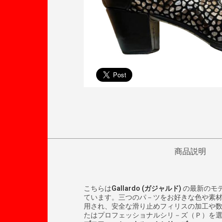
商品説明
こちらは
Gallardo (
ガジャルド
)
の最新のモ
ています。三つのパ－ツをお好きな色や素
用され、安全な滑り止めフィリスの加工や
たはプロフェッショナルシリ－ズ（Ｐ）を