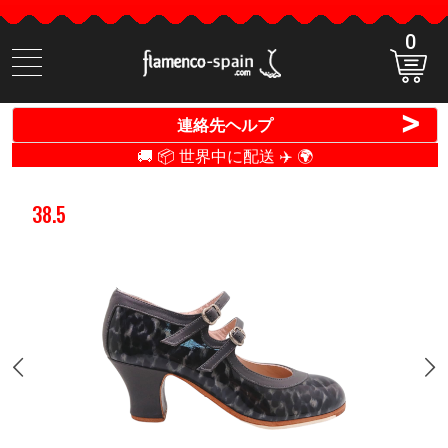
0
商
品
検
>
連絡先ヘルプ
索
🚚 📦 世界中に配送 ✈️ 🌍
38.5