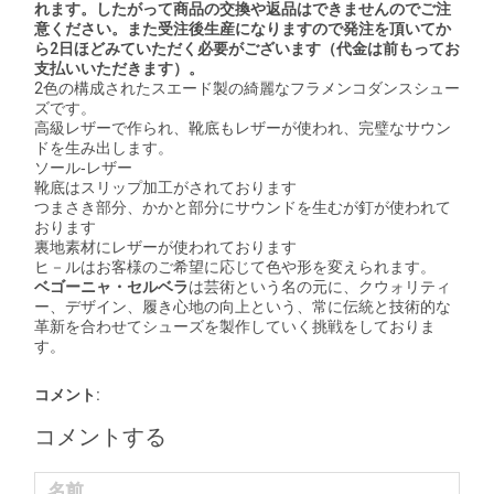
れます。したがって商品の交換や返品はできませんのでご注
意ください。また受注後生産になりますので発注を頂いてか
ら2日ほどみていただく必要がございます（代金は前もってお
支払いいただきます）。
2色の構成されたスエード製の綺麗なフラメンコダンスシュー
ズです。
高級レザーで作られ、靴底もレザーが使われ、完璧なサウン
ドを生み出します。
ソール‐レザー
靴底はスリップ加工がされております
つまさき部分、かかと部分にサウンドを生むが釘が使われて
おります
裏地素材にレザーが使われております
ヒ－ルはお客様のご希望に応じて色や形を変えられます。
ベゴーニャ・セルベラ
は芸術という名の元に、クウォリティ
ー、デザイン、履き心地の向上という、常に伝統と技術的な
革新を合わせてシューズを製作していく挑戦をしておりま
す。
コメント:
コメントする
名前