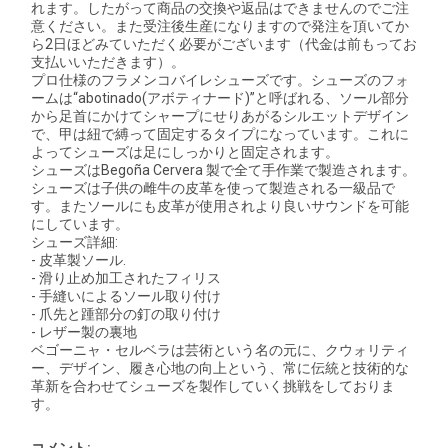
れます。したがって商品の交換や返品はできませんのでご注
意ください。また受注後生産になりますので発注を頂いてか
ら2日ほどみていただく必要がございます（代金は前もってお
支払いいただきます）。
プロ仕様のフラメンコバイレシューズです。シューズのフォ
ームは“abotinado(アボティナード)”と呼ばれる、ソール部分
から足首にかけてシャープにせりあがるシルエットデザイン
で、甲は紐で縛って固定するタイプになっています。これに
よってシューズは足にしっかりと固定されます。
シューズはBegoña Cervera 製で全て手作業で製造されます。
シューズは子供の雌牛の皮革を使って製造される一級品で
す。またソールにも皮革が使用されより良いサウンドを可能
にしています。
シューズ詳細:
- 皮革製ソール.
- 滑り止め加工されたフィリス
- 手縫いによるソール取り付け
- 爪先と踵部分の釘の取り付け
- レザー製の裏地
ベゴーニャ・セルベラは芸術という名の元に、クウォリティ
ー、デザイン、履き心地の向上という、常に伝統と技術的な
革新を合わせてシューズを製作していく挑戦をしておりま
す。