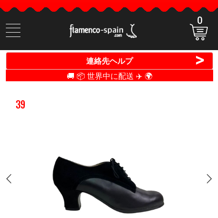
0
商
品
検
>
連絡先ヘルプ
索
🚚 📦 世界中に配送 ✈️ 🌍
39