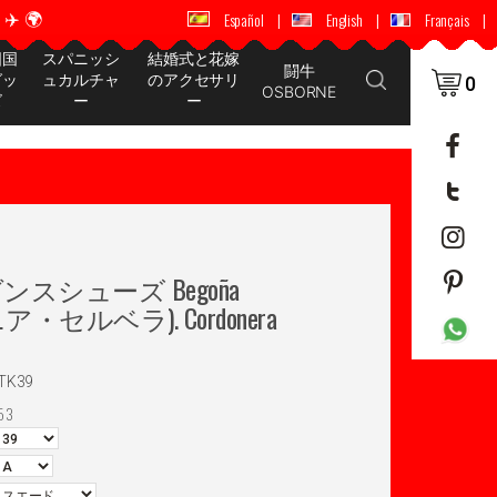
️ 🌍
🚚 📦 世界中に配送 ✈️ 🌍
Español
|
English
|
Français
|
国国
スパニッシ
結婚式と花嫁
闘牛
グッ
ュカルチャ
のアクセサリ
0
OSBORNE
ズ
ー
ー
スシューズ Begoña
ゴニア・セルベラ). Cordonera
TK39
53