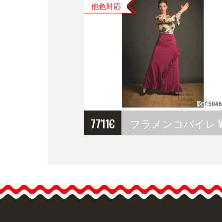
他色対応
Ref:504
77'11
€
フラメンコバイレ
VALORIAスカ－ト.…