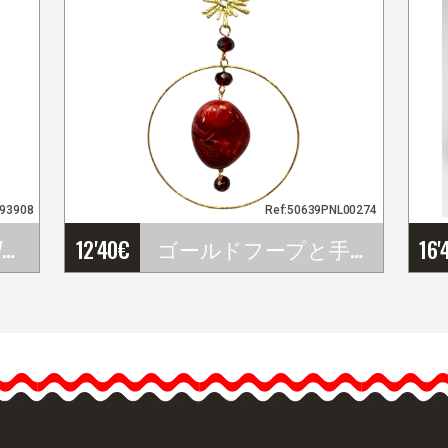
693908
Ref:50639PNL00274
フラメンコバイレ VALORIAスカ－ト. Davedans
12'40
€
ゴールドフープと手作りデザインのバルドーのフラメンコイヤリング
16'
…