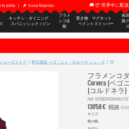
🚚 📦 世界中に配送 ✈
n de pedido
|
Acceso Mayoristas
フラメ
各
ッ
キッチン・ダイニング
置き物 マグネット
ンコ全
旗
ズ
スパニッシュクィジン
ペイントスリッパー
般
シューズストア
即日発送 べゴ－ニャ・セルベラ シュ－ズ
39
フラメンコダン
Cervera (ベ
(コルドネラ)
Ref: 50082M29ANVL5S
130'58
€
税抜
¥
215
サイズ:
靴の幅:
モデル: