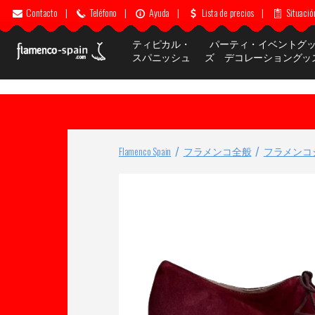
Contacto
|
Teléfono
|
Ayuda
|
Lista de precios
|
Situació
ティピカル・
パーティ・イベントグ
スパニッシュ
ズ デコレーショングッ
Flamenco Spain
フラメンコ全般
フラメンコ