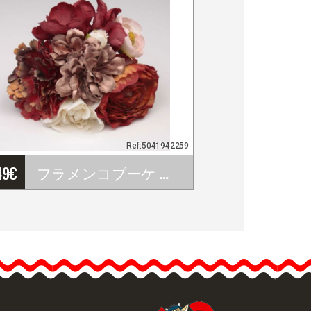
Ref:5041942259
49
€
フラメンコブーケ アースカラー Ref. 42259
フラメンコブーケ アース
カラー Ref. 42259
アースカラーのフラワー
ブーケです。フラメンコ
フェアや巡礼の旅に最適
なエレガントなブーケで