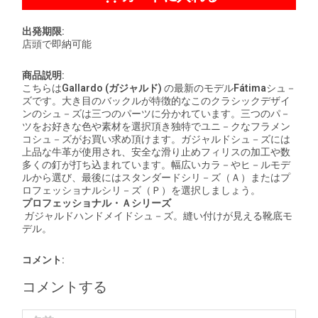
出発期限:
店頭で即納可能
商品説明:
こちらは
Gallardo (
ガジャルド
)
の最新のモデル
Fátima
シュ－
ズです。大き目のバックルが特徴的なこのクラシックデザイ
ンのシュ－ズは三つのパーツに分かれています。三つのパ－
ツをお好きな色や素材を選択頂き独特でユニ－クなフラメン
コシュ－ズがお買い求め頂けます。ガジャルドシュ－ズには
上品な牛革が使用され、安全な滑り止めフィリスの加工や数
多くの釘が打ち込まれています。幅広いカラ－やヒ－ルモデ
ルから選び、最後にはスタンダードシリ－ズ（Ａ）またはプ
ロフェッショナルシリ－ズ（Ｐ）を選択しましょう。
プロフェッショナル・Ａシリーズ
ガジャルドハンドメイドシュ－ズ。縫い付けが見える靴底モ
デル。
コメント:
コメントする