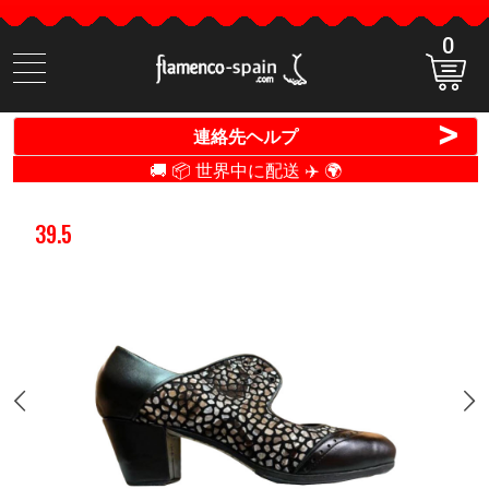
0
商
品
検
>
連絡先ヘルプ
索
🚚 📦 世界中に配送 ✈️ 🌍
39.5