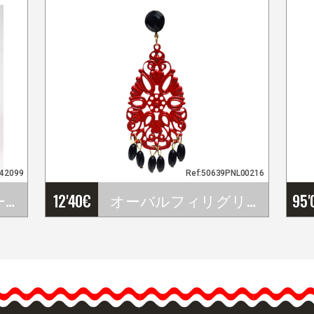
942099
Ref:50639PNL00216
フラメンコフラワー（ブーケ）セット. Rosalba
12'40
€
オーバルフィリグリーと装飾ビーズのフラメンコフェアイヤリング
95'
…