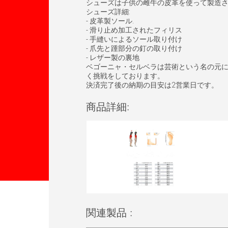
シューズは子供の雌牛の皮革を使って製造
シューズ詳細:
- 皮革製ソール.
- 滑り止め加工されたフィリス
- 手縫いによるソール取り付け
- 爪先と踵部分の釘の取り付け
- レザー製の裏地
ベゴーニャ・セルベラは芸術という名の元
く挑戦をしております。
決済完了後の納期の目安は2営業日です。
商品詳細:
関連製品 :