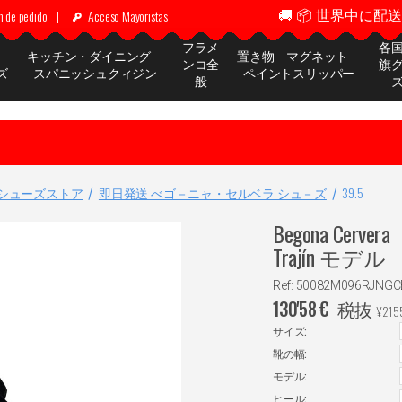
🚚 📦 世界中に配送 ✈
n de pedido
|
Acceso Mayoristas
フラメ
各
ッ
キッチン・ダイニング
置き物 マグネット
ンコ全
旗
ズ
スパニッシュクィジン
ペイントスリッパー
般
シューズストア
即日発送 べゴ－ニャ・セルベラ シュ－ズ
39.5
Begona Ce
Trajín モデル
Ref: 50082M096RJNGC
130'58
€
税抜
¥
215
サイズ:
靴の幅:
モデル:
ヒール: