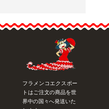
ビッグピンクKing。赤い
フランドルの花。
Rj09.&hell
ip;
品詳細を見る
クイックビュー
フラメンコエクスポー
トはご注文の商品を世
界中の国々へ発送いた