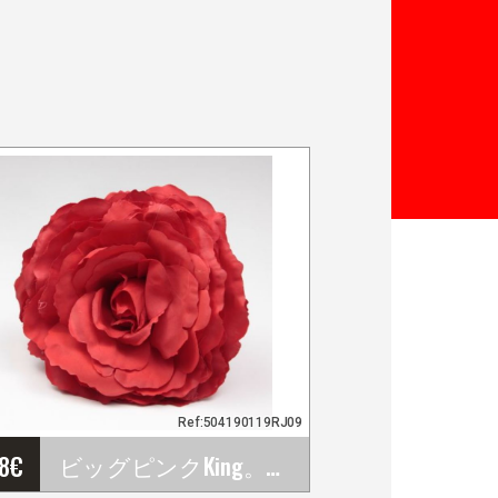
Ref:504190119RJ09
48
€
ビッグピンクKing。赤いフランドルの花。Rj09. 17cm