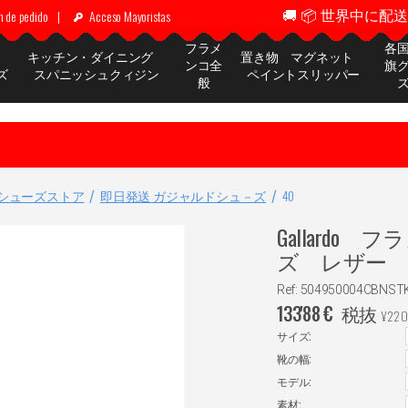
🚚 📦 世界中に配送 ✈
n de pedido
|
Acceso Mayoristas
フラメ
各
ッ
キッチン・ダイニング
置き物 マグネット
ンコ全
旗
ズ
スパニッシュクィジン
ペイントスリッパー
般
シューズストア
即日発送 ガジャルドシュ－ズ
40
Gallard
ズ レザー
Ref: 504950004CBNST
133'88
€
税抜
¥
220
サイズ:
靴の幅:
モデル:
素材: