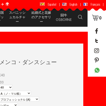
️ 🌍
🚚 📦 世界中に配送 ✈️ 🌍
Español
|
English
|
Français
|
国国
スパニッシ
結婚式と花嫁
闘牛
グッ
ュカルチャ
のアクセサリ
0
OSBORNE
ズ
ー
ー
o フラメンコ・ダンスシュー
K40
99