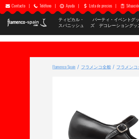
Contacto
|
Teléfono
|
Ayuda
|
Lista de precios
|
Situació
ティピカル・
パーティ・イベントグ
スパニッシュ
ズ デコレーショングッ
Flamenco Spain
フラメンコ全般
フラメンコ