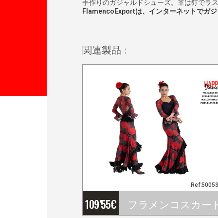
手作りのガジャルドシューズ。革は釘でラ
FlamencoExportは、インターネッ
関連製品 :
Ref:5005
109'55
€