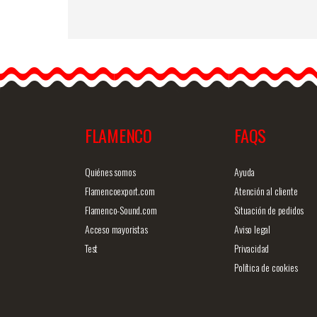
フラメンコスカート
Happy Dance. 参照番号
&helli
p;
FLAMENCO
FAQS
商品詳細を見る
クイックビ
Quiénes somos
Ayuda
Flamencoexport.com
Atención al cliente
Flamenco-Sound.com
Situación de pedidos
Acceso mayoristas
Aviso legal
Test
Privacidad
Política de cookies