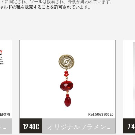
ストに固定され、ソールは接着され、外側が縫われています。
トでガジャルドの靴を販売することを許可されています。
3EF378
Ref:506390020
フラメンコスカート Happy Dance. 参照番号 EF378
12'40
€
オリジナルフラメンコピアス
7'