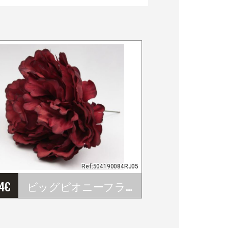
Ref:504190084RJ05
44
€
ビッグピオニーフラワーパリレッドカラー。RJ05。16cm
…