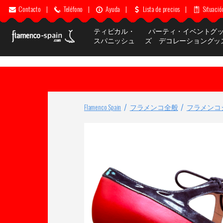
Contacto
|
Teléfono
|
Ayuda
|
Lista de precios
|
Situació
ティピカル・
パーティ・イベントグ
スパニッシュ
ズ デコレーショングッ
Flamenco Spain
フラメンコ全般
フラメンコ