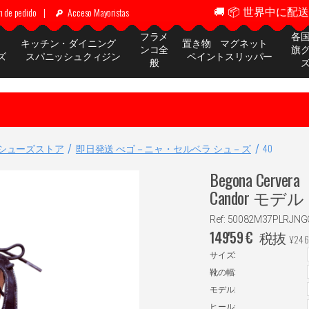
🚚 📦 世界中に配送 ✈
n de pedido
|
Acceso Mayoristas
フラメ
各
ッ
キッチン・ダイニング
置き物 マグネット
ンコ全
旗
ズ
スパニッシュクィジン
ペイントスリッパー
般
シューズストア
即日発送 べゴ－ニャ・セルベラ シュ－ズ
40
Begona Ce
Candor モデル
Ref: 50082M37PLRJN
149'59
€
税抜
¥
246
サイズ:
靴の幅:
モデル:
ヒール: