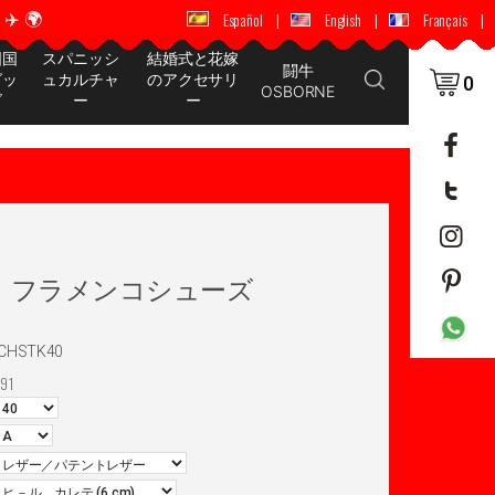
️ 🌍
🚚 📦 世界中に配送 ✈️ 🌍
Español
|
English
|
Français
|
国国
スパニッシ
結婚式と花嫁
闘牛
グッ
ュカルチャ
のアクセサリ
0
OSBORNE
ズ
ー
ー
rvera フラメンコシューズ
GCHSTK40
91