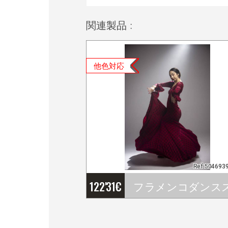
関連製品 :
他色対応
Ref:504693
122'31
€
フラメンコダンススカ－