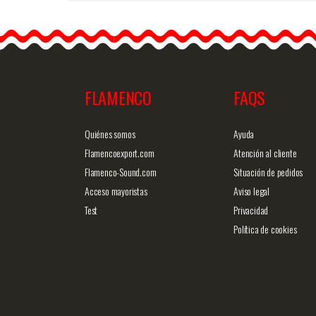
ト Cala con Fajín. Daveda
Calacon fajin…
FLAMENCO
FAQS
商品詳細を見る
クイックビ
Quiénes somos
Ayuda
Flamencoexport.com
Atención al cliente
Flamenco-Sound.com
Situación de pedidos
Acceso mayoristas
Aviso legal
Test
Privacidad
Política de cookies