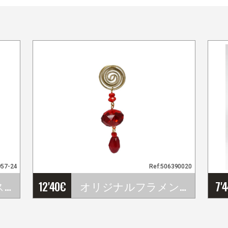
957-24
Ref:506390020
フラメンコダンススカ－ト Cala con Fajín. Davedans
12'40
€
オリジナルフラメンコピアス
7'
…