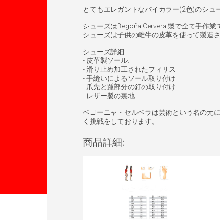
とてもエレガントなバイカラー(2色)のシ
シューズはBegoña Cervera 製で全て手
シューズは子供の雌牛の皮革を使って製造
シューズ詳細:
- 皮革製ソール.
- 滑り止め加工されたフィリス
- 手縫いによるソール取り付け
- 爪先と踵部分の釘の取り付け
- レザー製の裏地
ベゴーニャ・セルベラは芸術という名の元
く挑戦をしております。
商品詳細: