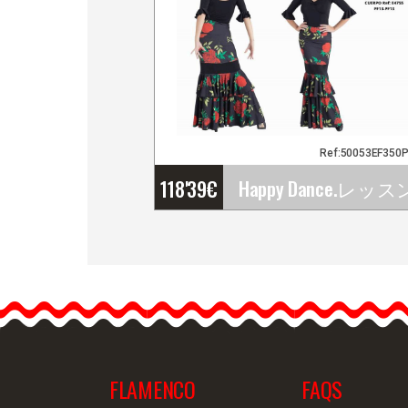
Ref:50053EF350
118'39
€
Happy Dance.レッスン＆
発表会用レディースフラ
メンコスカ－ト. Ref.…
FLAMENCO
FAQS