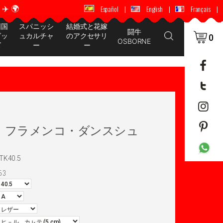
️ 🌍
🚚 📦 世界中に配送 ✈️ 🌍
Español
|
English
|
Français
|
国国
スパニッシ
結婚式と花嫁
闘牛
グッ
ュカルチャ
のアクセサリ
0
OSBORNE
ズ
ー
ー
ervera フラメンコ・ダンスシュ
TK40.5
53