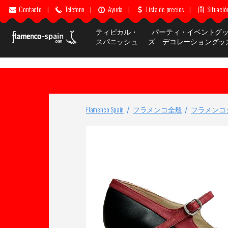
Contacto
|
Teléfono
|
Ayuda
|
Lista de precios
|
Situació
ティピカル・
パーティ・イベントグ
スパニッシュ
ズ デコレーショングッ
Flamenco Spain
フラメンコ全般
フラメンコ