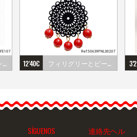
PFE107
Ref:50639PNL00207
Happy Dance.レッスン＆発表会用レディースフラメンコスカ－ト. Ref.&hellip;
12'40
€
フィリグリーとビーズ付きのラウンドメタルフラメンコイヤリング
3'
…
SÍGUENOS
連絡先ヘル