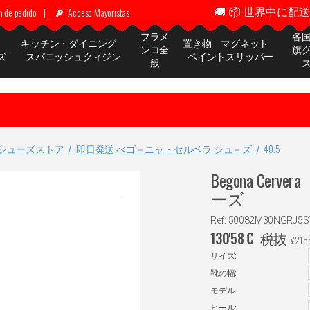
🚚 📦 世界中に配送 ✈
n de pedido
|
Acceso Mayoristas
フラメ
各
ッ
キッチン・ダイニング
置き物 マグネット
ンコ全
旗
ズ
スパニッシュクィジン
ペイントスリッパー
般
シューズストア
即日発送 べゴ－ニャ・セルベラ シュ－ズ
40.5
Begona C
ーズ
Ref: 50082M30NGRJ5S
130'58
€
税抜
¥
215
サイズ:
靴の幅:
モデル:
ヒール: