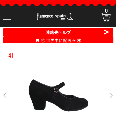
0
商
品
検
>
連絡先ヘルプ
索
🚚 📦 世界中に配送 ✈️ 🌍
41