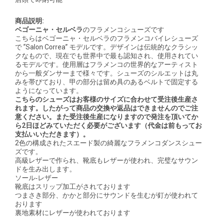
商品説明:
ベゴーニャ・セルベラ
のフラメンコシューズです
こちらはベゴーニャ・セルベラのフラメンコバイレシューズ
で “Salon Correa” モデルです。デザインは伝統的なクラシッ
クなもので、現在でも世界中で最も認知され、使用されてい
るモデルです。使用層はフラメンコの世界的なアーティスト
から一般ダンサーまで様々です。シューズのシルエットは丸
みを帯びており、甲の部分は留め具のあるベルトで固定する
ようになっています。
こちらのシューズはお客様のサイズに合わせて受注後生産さ
れます。したがって商品の交換や返品はできませんのでご注
意ください。また受注後生産になりますので発注を頂いてか
ら2日ほどみていただく必要がございます（代金は前もってお
支払いいただきます）。
2色の構成されたスエード製の綺麗なフラメンコダンスシュー
ズです。
高級レザーで作られ、靴底もレザーが使われ、完璧なサウン
ドを生み出します。
ソール‐レザー
靴底はスリップ加工がされております
つまさき部分、かかと部分にサウンドを生むが釘が使われて
おります
裏地素材にレザーが使われております