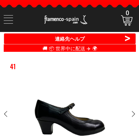
0
商
品
検
>
連絡先ヘルプ
索
🚚 📦 世界中に配送 ✈️ 🌍
41