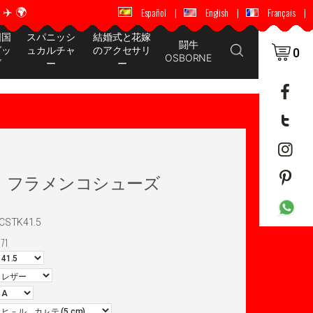
️ 🌍
🚚 📦 世界中に配送 ✈️ 🌍
Español
|
English
|
Français
|
国国
スパニッシ
結婚式と花嫁
闘牛
グッ
ュカルチャ
のアクセサリ
0
OSBORNE
ズ
ー
ー
rvera フラメンコシューズ
CSTK41.5
71