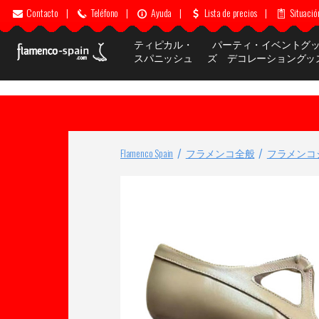
Contacto
|
Teléfono
|
Ayuda
|
Lista de precios
|
Situació
ティピカル・
パーティ・イベントグ
スパニッシュ
ズ デコレーショングッ
Flamenco Spain
フラメンコ全般
フラメンコ