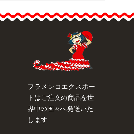
フラメンコフラワーのブ
ーケをデザインし、ハン
ドメイドで製作。フラメ
ンコドレスと調和する花
のセットを選んでくださ
い。 サイズ：18cm
品詳細を見る
クイックビュー
フラメンコエクスポー
トはご注文の商品を世
界中の国々へ発送いた
します