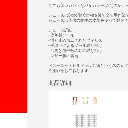
とてもエレガントなバイカラー(2色)のシ
シューズはBegoña Cervera 製で全て手
シューズは子供の雌牛の皮革を使って製造
シューズ詳細:
- 皮革製ソール.
- 滑り止め加工されたフィリス
- 手縫いによるソール取り付け
- 爪先と踵部分の釘の取り付け
- レザー製の裏地
ベゴーニャ・セルベラは芸術という名の元
く挑戦をしております。
商品詳細: