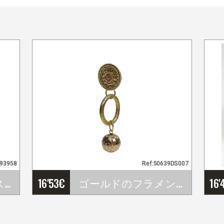
693958
Ref:50639DS007
フラメンコバイレスカ－ト Alajar. Davedans
16'53
€
ゴールドのフラメンコ風イヤリング（リングと刻印入り球体付き）
16'
…