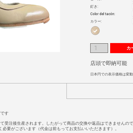
釘き:
Color del tacón:
カラー:
カ
店頭で即納可能
日本円での表示価格は変動
ズです
せて受注後生産されます。したがって商品の交換や返品はできませんの
く必要がございます（代金は前もってお支払いいただきます）。