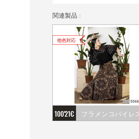
関連製品 :
他色対応
Ref:504
100'21
€
フラメンコバイレスカ－