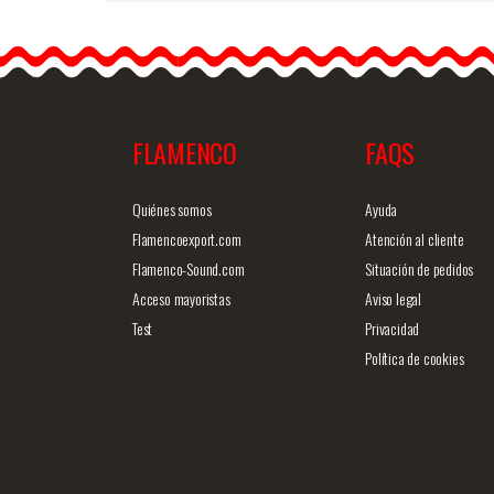
ト Alajar.…
FLAMENCO
FAQS
商品詳細を見る
クイックビ
Quiénes somos
Ayuda
Flamencoexport.com
Atención al cliente
Flamenco-Sound.com
Situación de pedidos
Acceso mayoristas
Aviso legal
Test
Privacidad
Política de cookies