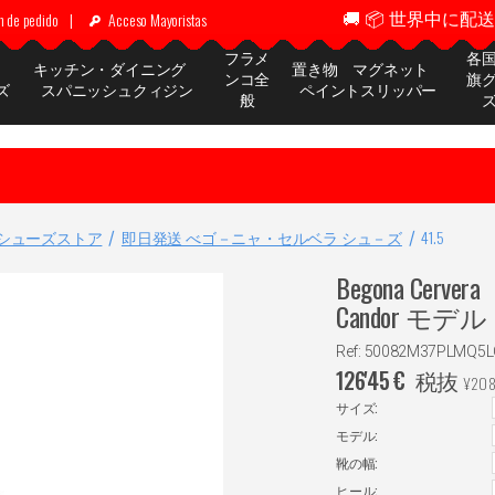
🚚 📦 世界中に配送 ✈
n de pedido
|
Acceso Mayoristas
フラメ
各
ッ
キッチン・ダイニング
置き物 マグネット
ンコ全
旗
ズ
スパニッシュクィジン
ペイントスリッパー
般
シューズストア
即日発送 べゴ－ニャ・セルベラ シュ－ズ
41.5
Begona Ce
Candor モデル
Ref: 50082M37PLMQ5L
126'45
€
税抜
¥
208
サイズ:
モデル:
靴の幅:
ヒール: