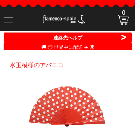
0
商
品
検
>
連絡先ヘルプ
索
🚚 📦 世界中に配送 ✈️ 🌍
水玉模様のアバニコ