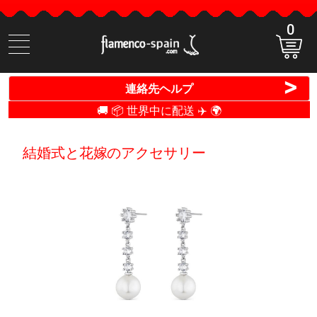
0
商
品
検
>
連絡先ヘルプ
索
🚚 📦 世界中に配送 ✈️ 🌍
結婚式と花嫁のアクセサリー