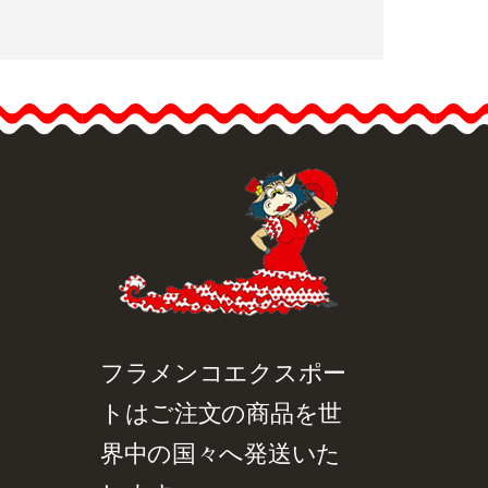
手塗りシルクアバニコ -
MA9
こちらではスペインの生
んだ“ガウディ”“ピカソ”“ミ
ロ”ら巨匠たちの傑作群を
想起させるような独特で
美しいラインが描かれた
アバニコをご紹介いたし
品詳細を見る
クイックビュー
ます。…
フラメンコエクスポー
トはご注文の商品を世
界中の国々へ発送いた