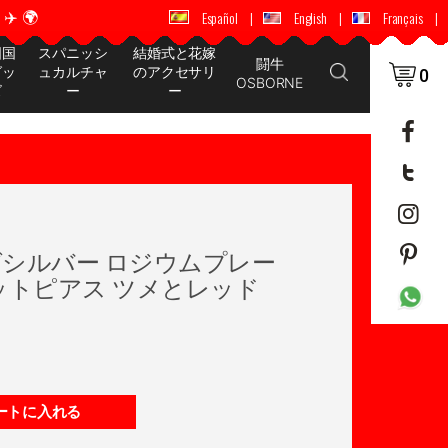
️ 🌍
🚚 📦 世界中に配送 ✈️ 🌍
Español
|
English
|
Français
|
国国
スパニッシ
結婚式と花嫁
闘牛
グッ
ュカルチャ
のアクセサリ
0
OSBORNE
ズ
ー
ー
シルバー ロジウムプレー
ットピアス ツメとレッド
ートに入れる