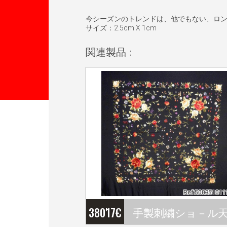
今シーズンのトレンドは、他でもない、ロン
サイズ：2.5cm X 1cm
関連製品 :
Ref:50035101
380'17
€