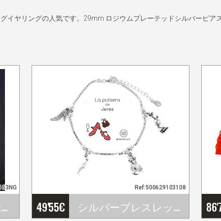
グイヤリングの人気です。29mm ロジウムプレーテッドシルバーピア
1163NG
Ref:500629103108
手製刺繍ショ－ル天然シルク製. Ref. 1011163NG
49'55
€
シルバーブレスレット Eres lo Másコレクション. Jerez
86'