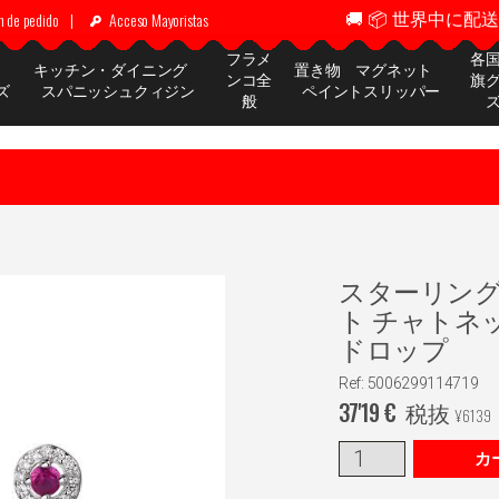
🚚 📦 世界中に配送 ✈
n de pedido
|
Acceso Mayoristas
フラメ
各
ッ
キッチン・ダイニング
置き物 マグネット
ンコ全
旗
ズ
スパニッシュクィジン
ペイントスリッパー
般
スターリング
ト チャトネ
ドロップ
Ref: 5006299114719
37'19
€
税抜
¥
6139
カ