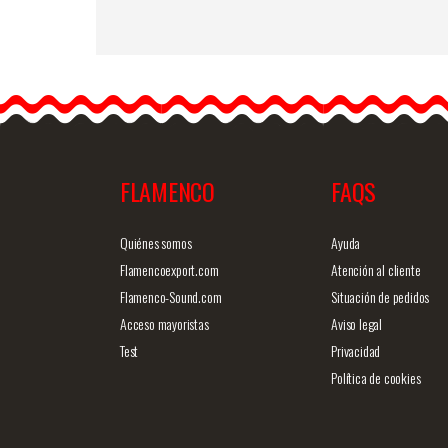
手製刺繍ショ－ル天然シ
ルク製. Ref.…
FLAMENCO
FAQS
商品詳細を見る
クイックビ
Quiénes somos
Ayuda
Flamencoexport.com
Atención al cliente
Flamenco-Sound.com
Situación de pedidos
Acceso mayoristas
Aviso legal
Test
Privacidad
Política de cookies