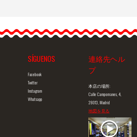
シルバーブレスレット
Eres lo Másコレクション.
Jerez
Eres lo…
SÍGUENOS
連絡先ヘル
プ
ュー
商品詳細を見る
クイックビュー
商
Facebook
Twitter
本店の場所:
Instagram
Calle Campomanes, 4,
Whatsapp
28013, Madrid
地図を見る