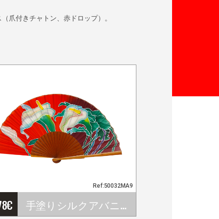
ス（爪付きチャトン、赤ドロップ）。
Ref:50032MA9
78
€
手塗りシルクアバニコ - MA9