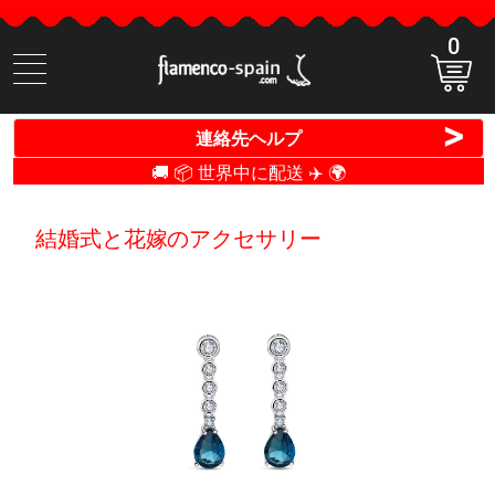
0
商
品
検
>
連絡先ヘルプ
索
🚚 📦 世界中に配送 ✈️ 🌍
結婚式と花嫁のアクセサリー