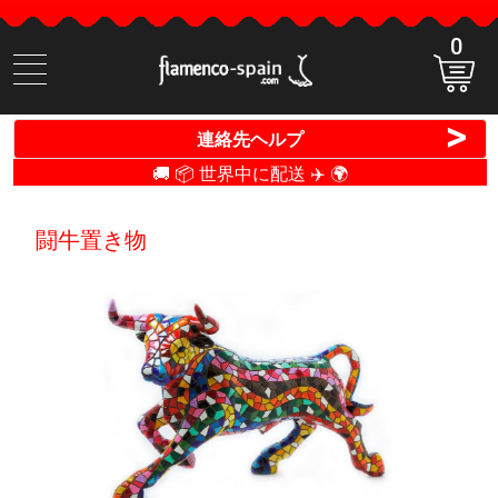
0
商
品
検
>
連絡先ヘルプ
索
🚚 📦 世界中に配送 ✈️ 🌍
闘牛置き物