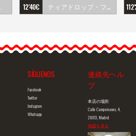
. Z048
12'40
€
ティアドロップ・フラメンコ・ピアス(ライトブルー)
112
ダ
…
ダ
SÍGUENOS
連絡先ヘル
プ
ュー
商品詳細を見る
クイックビュー
商
Facebook
Twitter
本店の場所:
Instagram
Calle Campomanes, 4,
Whatsapp
28013, Madrid
地図を見る