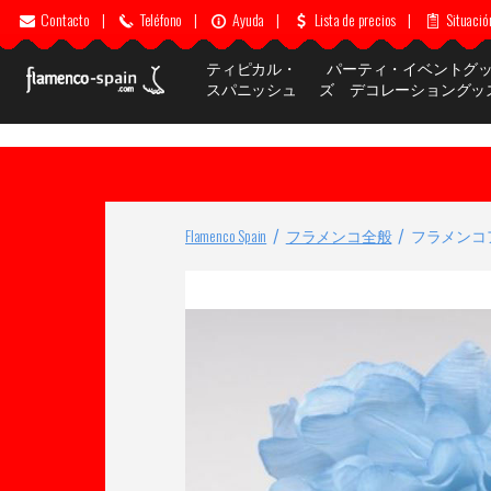
Contacto
|
Teléfono
|
Ayuda
|
Lista de precios
|
Situació
ティピカル・
パーティ・イベントグ
スパニッシュ
ズ デコレーショングッ
Flamenco Spain
フラメンコ全般
フラメンコ