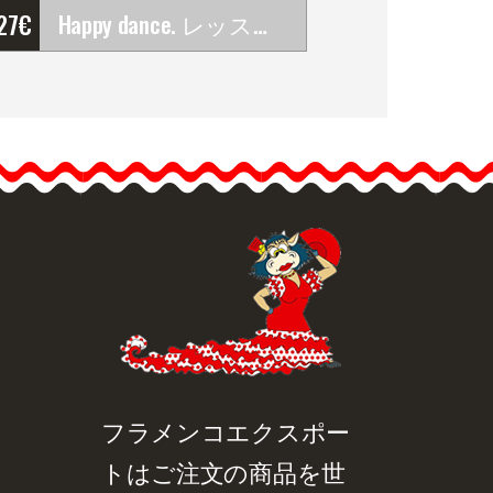
'27
€
Happy dance. レッスン＆発表会フラメンコスカ－ト. Ref.&hellip;
Happy dance. レッスン＆
発表会フラメンコスカ－
ト. Ref.
EF339PFE109PFE109PS27PFE109PS27
フラメンコを踊る際には
履き心地がいい上、オシ
ャレなHappy…
品詳細を見る
クイックビュー
フラメンコエクスポー
トはご注文の商品を世