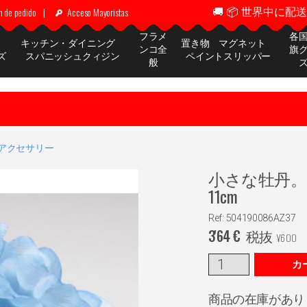
🚚 📦 世界中に配送 ✈
n de pedido
|
Acceso Mayoristas
フラメ
各
ッ
キッチン・ダイニング
置き物 マグネット
ンコ全
旗
ズ
スパニッシュクィジン
ペイントスリッパー
般
アクセサリー
小さな牡丹。
11cm
Ref: 504190086AZ37
3'64
€
税抜
¥
600
カ
商品の在庫があり