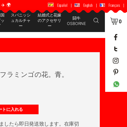
️ 🌍
🚚 📦 世界中に配送 ✈️ 🌍
Español
|
English
|
Français
|
国国
スパニッシ
結婚式と花嫁
闘牛
グッ
ュカルチャ
のアクセサリ
0
OSBORNE
ズ
ー
ー
フラミンゴの花。青。
ートに入れる
ましたら即日発送致します。在庫切