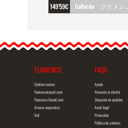
149'59
€
Gallardo フラメンコ・ダンスシューズ Alcazar
Gallardo フラメンコ・
ンスシューズ Alcazar.
Z048
Gallardo (ガジャルド) の
ンスシューズは世界で最
もメジャーで最も使用さ
FLAMENCO
FAQS
れているダンスシューズ
です。…
商品詳細を見る
クイックビ
Quiénes somos
Ayuda
Flamencoexport.com
Atención al cliente
Flamenco-Sound.com
Situación de pedidos
Acceso mayoristas
Aviso legal
Test
Privacidad
Política de cookies