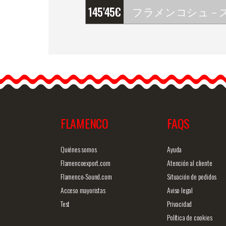
145'45
€
フラメンコシュ－ズ
Begoña Cervera. モデル
&hell
ip;
FLAMENCO
FAQS
商品詳細を見る
クイックビ
Quiénes somos
Ayuda
Flamencoexport.com
Atención al cliente
Flamenco-Sound.com
Situación de pedidos
Acceso mayoristas
Aviso legal
Test
Privacidad
Política de cookies