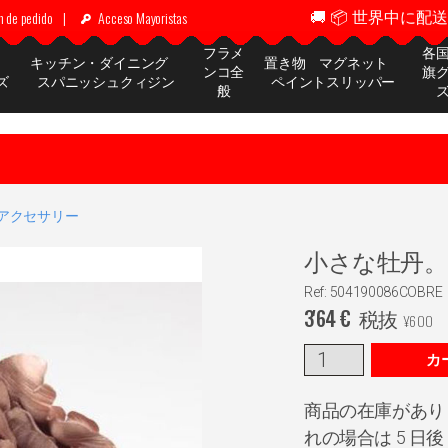
🚚 📦 世界中に配送 ✈
n de pedido
|
Acceso Mayoristas
フラメ
各
ッ
キッチン・ダイニング
置き物 マグネット
ンコ全
旗
ズ
スパニッシュクィジン
ペイントスリッパー
般
アクセサリー
小さな牡丹。フ
Ref: 504190086COBRE
3'64
€
税抜
¥
600
カ
商品の在庫があり
れの場合は 5 