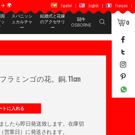
️ 🌍
🚚 📦 世界中に配送 ✈️ 🌍
Español
|
English
|
Français
|
国国
スパニッシ
結婚式と花嫁
闘牛
グッ
ュカルチャ
のアクセサリ
0
OSBORNE
ズ
ー
ー
ラミンゴの花。銅. 11cm
ートに入れる
ましたら即日発送致します。在庫切
日後（営業日）に発送されます。