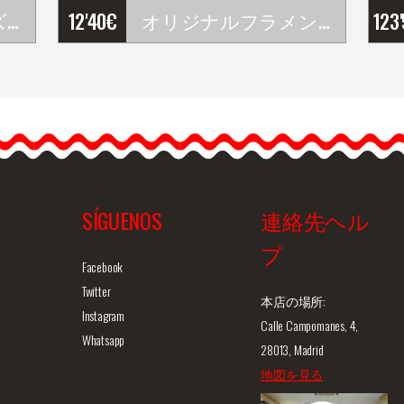
フラメンコシュ－ズ Begoña Cervera. モデル Jade
12'40
€
オリジナルフラメンコピアス
123
…
SÍGUENOS
連絡先ヘル
プ
ュー
商品詳細を見る
クイックビュー
商
Facebook
Twitter
本店の場所:
Instagram
Calle Campomanes, 4,
Whatsapp
28013, Madrid
地図を見る