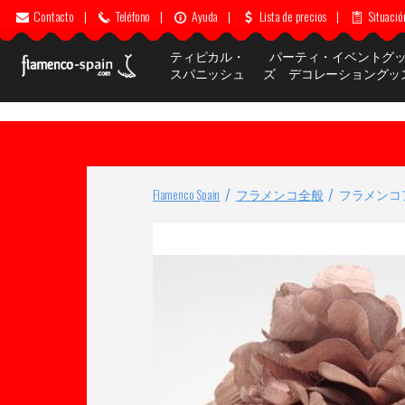
Contacto
|
Teléfono
|
Ayuda
|
Lista de precios
|
Situació
ティピカル・
パーティ・イベントグ
スパニッシュ
ズ デコレーショングッ
Flamenco Spain
フラメンコ全般
フラメンコ