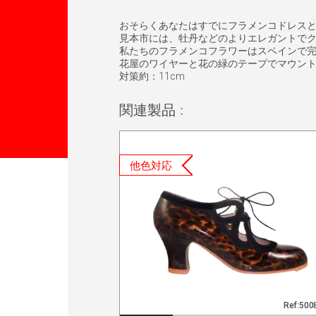
おそらくあなたはすでにフラメンコドレス
見本市には、牡丹などのよりエレガントで
私たちのフラメンコフラワーはスペインで
花屋のワイヤーと花の緑のテープでマウン
対策約：11cm
関連製品 :
他色対応
Ref:50