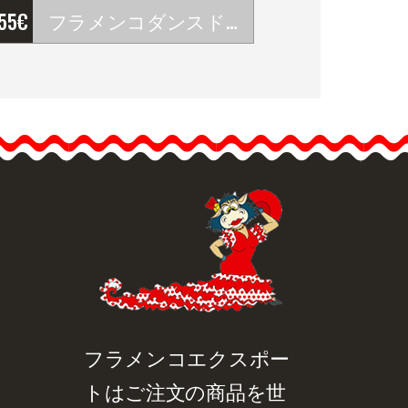
'55
€
フラメンコダンスドレス ロココ チュール ストレッチ プリント。ダヴェダンス
フラメンコダンスドレス
ロココ チュール ストレッ
チ プリント。ダヴェダン
ス
ボートネック、7分袖のロ
ングドレス。ヒップまで
サイドに開きがありま
す。下のドレスは含まれ
品詳細を見る
クイックビュー
ない。製作期間21営業
日。
フラメンコエクスポー
トはご注文の商品を世