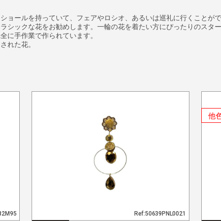
とショールを持っていて、フェアやロシオ、あるいは巡礼に行くことが
クラシックな花をお勧めします。一輪の花を着たい方にぴったりのスタ
完全に手作業で作られています。
トされた花。
他
082M95
Ref:50639PNL0021