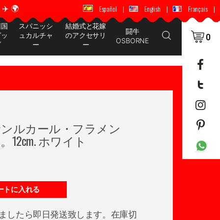
️ 🌍
🚚 📦 世界中に配送 ✈️ 🌍
Español
|
English
|
Français
|
国国
スパニッシ
結婚式と花嫁
闘牛
グッ
ュカルチャ
のアクセサリ
0
OSBORNE
ズ
ー
ー
サンルカール・フラメン
12cm. ホワイト
ートに入れる
ましたら即日発送致します。在庫切