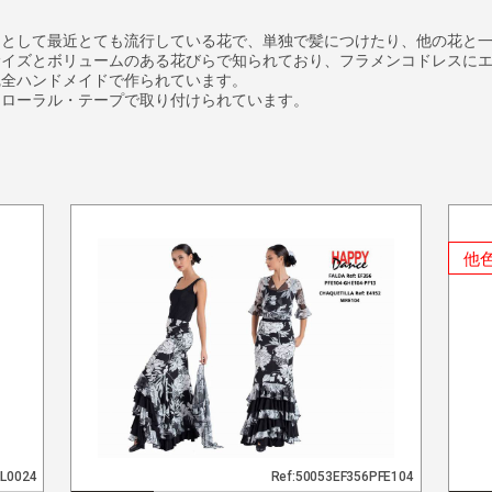
ーとして最近とても流行している花で、単独で髪につけたり、他の花と
サイズとボリュームのある花びらで知られており、フラメンコドレスに
完全ハンドメイドで作られています。
フローラル・テープで取り付けられています。
他
NL0024
Ref:50053EF356PFE104