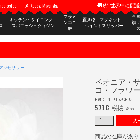
🚚 📦 世界中に配送 ✈
n de pedido
|
Acceso Mayoristas
フラメ
各
ッ
キッチン・ダイニング
置き物 マグネット
ンコ全
旗
ズ
スパニッシュクィジン
ペイントスリッパー
般
アクセサリー
ペオニア・
コ・フラワー。
Ref: 50419162CR03
5'79
€
税抜
¥
955
カ
商品の在庫があり