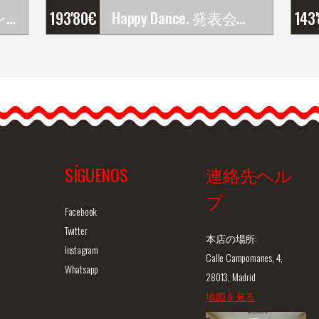
オリジナルフラメンコピアス
193'80
€
Happy Dance. 発表会やレッスン用フラメンコスカ－ト. Ref.&hellip;
143
Happy Dance. 発表会やレ
ッスン用フラメンコスカ
－ト. Ref.
EF356PFE104GHE104PF13
Happy…
SÍGUENOS
連絡先ヘル
プ
ュー
商品詳細を見る
クイックビュー
商
Facebook
Twitter
本店の場所:
Instagram
Calle Campomanes, 4,
Whatsapp
28013, Madrid
地図を見る