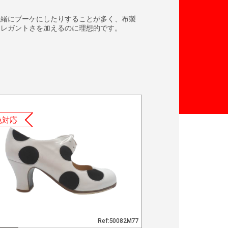
一緒にブーケにしたりすることが多く、布製
エレガントさを加えるのに理想的です。
色対応
Ref:50082M77