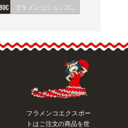
'80
€
フラメンコシュ－ズ Begoña Cervera. モデル Lunares Cordonera
フラメンコシュ－ズ
Begoña Cervera. モデル
Lunares…
品詳細を見る
クイックビュー
フラメンコエクスポー
トはご注文の商品を世