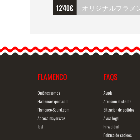
12'40
€
…
FLAMENCO
FAQS
商品詳細を見る
クイックビ
Quiénes somos
Ayuda
Flamencoexport.com
Atención al cliente
Flamenco-Sound.com
Situación de pedidos
Acceso mayoristas
Aviso legal
Test
Privacidad
Política de cookies