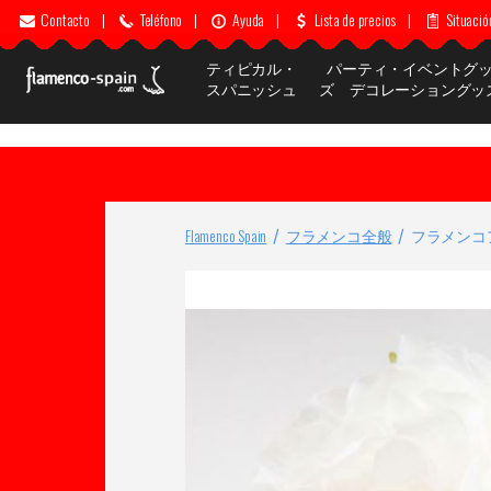
Contacto
|
Teléfono
|
Ayuda
|
Lista de precios
|
Situació
ティピカル・
パーティ・イベントグ
スパニッシュ
ズ デコレーショングッ
Flamenco Spain
フラメンコ全般
フラメンコ