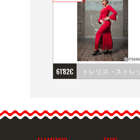
Ref:504
61'82
€
トレリス・ストレッチ・
ニット・スカート ダブダ
ンズ
裾にフリンジが付いたア
ンクル丈のサッシュスカ
ート。両脇が膝まで開き
ます。製作期間21営業