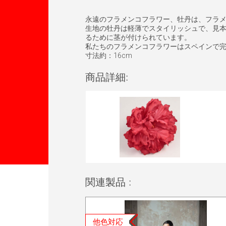
永遠のフラメンコフラワー、牡丹は、フラ
生地の牡丹は軽薄でスタイリッシュで、見
るために茎が付けられています。
私たちのフラメンコフラワーはスペインで
寸法約：16cm
商品詳細:
関連製品 :
他色対応