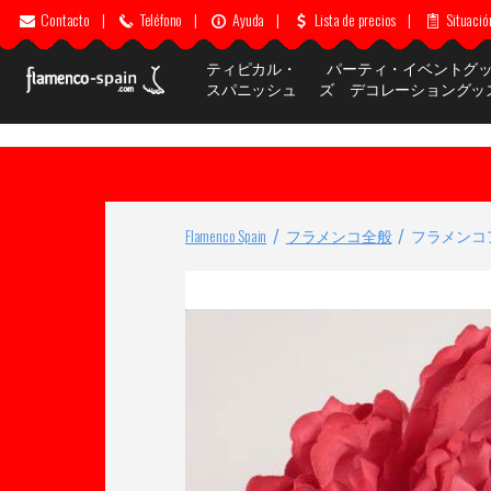
Contacto
|
Teléfono
|
Ayuda
|
Lista de precios
|
Situació
ティピカル・
パーティ・イベントグ
スパニッシュ
ズ デコレーショングッ
Flamenco Spain
フラメンコ全般
フラメンコ