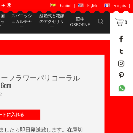
️ 🌍
🚚 📦 世界中に配送 ✈️ 🌍
Español
|
English
|
Français
|
国国
スパニッシ
結婚式と花嫁
闘牛
グッ
ュカルチャ
のアクセサリ
0
OSBORNE
ズ
ー
ー
ニーフラワーパリコーラル
6cm
2
ートに入れる
ましたら即日発送致します。在庫切