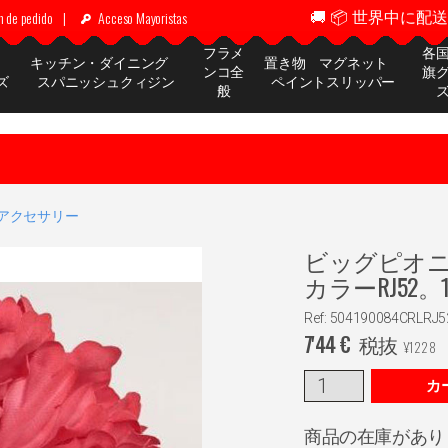
🚚 📦 世界中に配送 ✈
n de pedido
|
Acceso Mayoristas
フラメ
各
ッ
キッチン・ダイニング
置き物 マグネット
ンコ全
旗
ズ
スパニッシュクィジン
ペイントスリッパー
般
アクセサリー
ビッグピオ
カラーRJ52。1
Ref: 504190084CRLRJ5
7'44
€
税抜
¥
1228
カ
商品の在庫があり