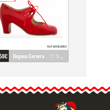
Ref:50082M54
'58
€
Begona Cervera フラメンコ・ダンスシューズ Cordonera Calado モデル
Begona Cervera フラメ
ンコ・ダンスシューズ
Cordonera Calado モデル
ベゴーニャ・セルベラの
フラメンコシューズで
す。 こちらのCordonera…