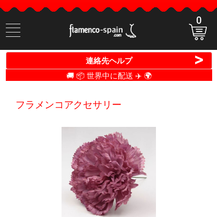
0
商
品
検
>
連絡先ヘルプ
索
🚚 📦 世界中に配送 ✈️ 🌍
フラメンコアクセサリー