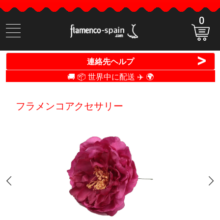
0
商
品
検
>
連絡先ヘルプ
索
🚚 📦 世界中に配送 ✈️ 🌍
フラメンコアクセサリー