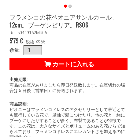
フラメンコの花ペオニアサンルカール。
12cm。ブーゲンビリア。RS06
Ref: 50419162MR06
5'79
€
税抜
¥
955
数量:
カートに入れる
出発期限:
商品の在庫がありましたら即日発送致します。在庫切れの場
合は 5 日後（営業日）に発送されます。
商品説明:
ピオニーはフラメンコドレスのアクセサリーとして最近とて
も流行している花で、単独で髪につけたり、他の花と一緒に
ブーケにしたりすることが多く、布製であることが特徴で
す。この花は、大きなサイズとボリュームのある花びらで知
られており、フラメンコドレスにエレガントさを加えるのに