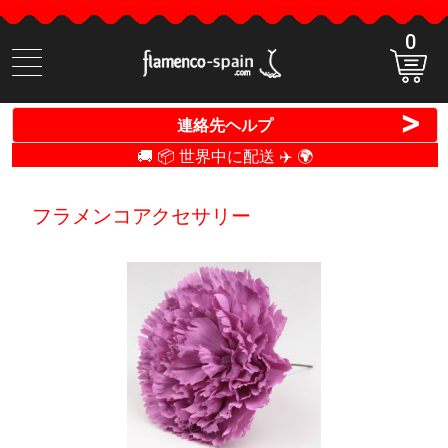
0
商
品
検
>
連絡先ヘルプ
索
🚚 📦 世界中に配送 ✈️ 🌍
フラメンコアクセサリー