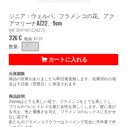
ジニア・ウェルバ。フラメンコの花。アク
アマリーナAZ22。9cm
Ref: 504190122AZ22
3'26
€
税抜
¥
539
数量:
カートに入れる
出発期限:
商品の在庫がありましたら即日発送致します。在庫切れの場
合は 5 日後（営業日）に発送されます。
商品説明:
Zinniaはとても美しい花で、フラメンコをとても美しくし、
フリルのついたドレスを着た女性を美しくします。髪に喜び
を与え、色と優雅さを与え、フラメンコのルックスに欠かせ
ない花です。
私たちのフラメンコフラワーはスペインで完全に手作業で作