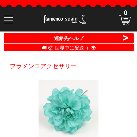
0
商
品
検
>
連絡先ヘルプ
索
🚚 📦 世界中に配送 ✈️ 🌍
フラメンコアクセサリー