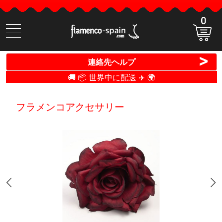
0
商
品
検
>
連絡先ヘルプ
索
🚚 📦 世界中に配送 ✈️ 🌍
フラメンコアクセサリー