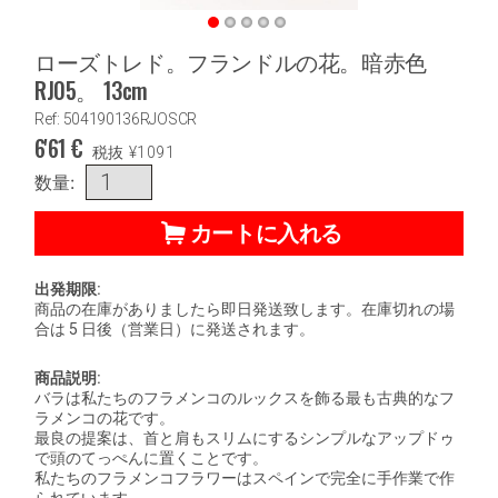
ローズトレド。フランドルの花。暗赤色
RJ05。 13cm
Ref: 504190136RJOSCR
6'61
€
税抜
¥
1091
数量:
カートに入れる
出発期限:
商品の在庫がありましたら即日発送致します。在庫切れの場
合は 5 日後（営業日）に発送されます。
商品説明:
バラは私たちのフラメンコのルックスを飾る最も古典的なフ
ラメンコの花です。
最良の提案は、首と肩もスリムにするシンプルなアップドゥ
で頭のてっぺんに置くことです。
私たちのフラメンコフラワーはスペインで完全に手作業で作