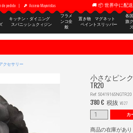
🚚 📦 世界中に配送 ✈
n de pedido
|
Acceso Mayoristas
フラメ
各
ッ
キッチン・ダイニング
置き物 マグネット
ンコ全
旗
ズ
スパニッシュクィジン
ペイントスリッパー
般
アクセサリー
小さなピンク
TR20
Ref: 50419165NGTR20
3'80
€
税抜
¥
627
カ
商品の在庫があり