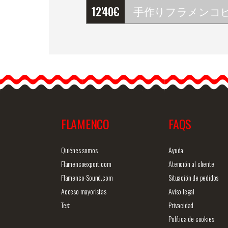
12'40
€
…
FLAMENCO
FAQS
商品詳細を見る
クイックビ
Quiénes somos
Ayuda
Flamencoexport.com
Atención al cliente
Flamenco-Sound.com
Situación de pedidos
Acceso mayoristas
Aviso legal
Test
Privacidad
Política de cookies