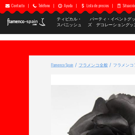
Contacto
|
Teléfono
|
Ayuda
|
Lista de precios
|
Situació
ティピカル・
パーティ・イベントグ
スパニッシュ
ズ デコレーショングッ
Flamenco Spain
フラメンコ全般
フラメンコ