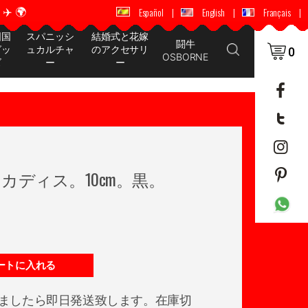
️ 🌍
🚚 📦 世界中に配送 ✈️ 🌍
Español
|
English
|
Français
|
国国
スパニッシ
結婚式と花嫁
闘牛
グッ
ュカルチャ
のアクセサリ
0
OSBORNE
ズ
ー
ー
カディス。10cm。黒。
ートに入れる
ましたら即日発送致します。在庫切