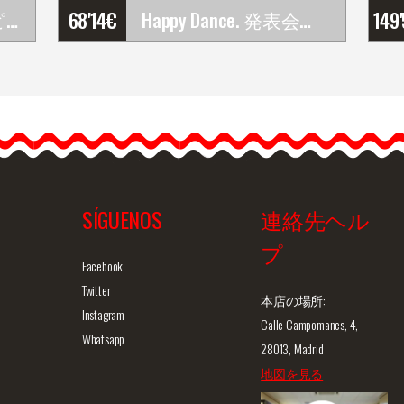
手作りフラメンコピアス
68'14
€
Happy Dance. 発表会やレッスン用フラメンコスカ－ト. Ref.&hellip;
149
Happy Dance. 発表会やレ
ッスン用フラメンコスカ
－ト. Ref.
EF252PFE106PF13
Happy…
SÍGUENOS
連絡先ヘル
プ
ュー
商品詳細を見る
クイックビュー
商
Facebook
Twitter
本店の場所:
Instagram
Calle Campomanes, 4,
Whatsapp
28013, Madrid
地図を見る