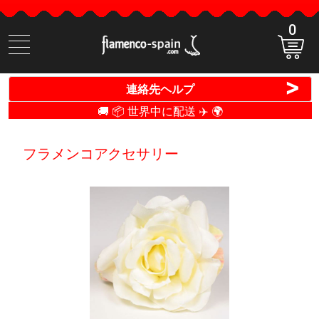
0
商
品
検
>
連絡先ヘルプ
索
🚚 📦 世界中に配送 ✈️ 🌍
フラメンコアクセサリー