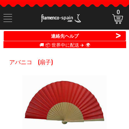
0
商
品
検
>
連絡先ヘルプ
索
🚚 📦 世界中に配送 ✈️ 🌍
アバニコ (扇子)