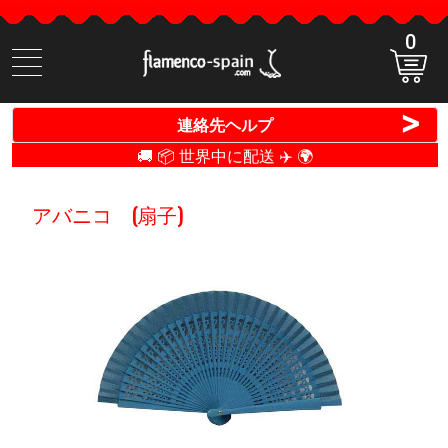
0
商
品
検
>
連絡先ヘルプ
索
🚚 📦 世界中に配送 ✈️ 🌍
アバニコ (扇子)