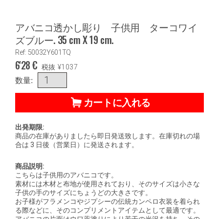
アバニコ透かし彫り 子供用 ターコワイ
ズブルー. 35 cm X 19 cm.
Ref: 50032Y601TQ
6'28
€
税抜
¥
1037
数量:
カートに入れる
出発期限:
商品の在庫がありましたら即日発送致します。在庫切れの場
合は 3 日後（営業日）に発送されます。
商品説明:
こちらは子供用のアバニコです。
素材には木材と布地が使用されており、そのサイズは小さな
子供の手のサイズにちょうどの大きさです。
お子様がフラメンコやジプシーの伝統カンペロ衣装を着られ
る際などに、そのコンプリメントアイテムとして最適です。