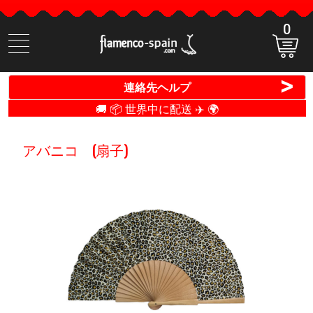
0
商
品
検
>
連絡先ヘルプ
索
🚚 📦 世界中に配送 ✈️ 🌍
アバニコ (扇子)