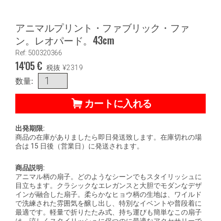
アニマルプリント・ファブリック・ファ
ン。レオパード。43cm
Ref: 500320366
14'05
€
税抜
¥
2319
数量:
カートに入れる
出発期限:
商品の在庫がありましたら即日発送致します。在庫切れの場
合は 15 日後（営業日）に発送されます。
商品説明:
アニマル柄の扇子。どのようなシーンでもスタイリッシュに
目立ちます。クラシックなエレガンスと大胆でモダンなデザ
インが融合した扇子。柔らかなヒョウ柄の生地は、ワイルド
で洗練された雰囲気を醸し出し、特別なイベントや普段着に
最適です。軽量で折りたたみ式、持ち運びも簡単なこの扇子