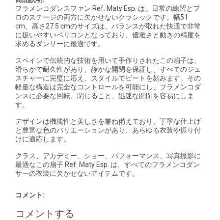
フラメンコダンスファン Ref. Maty Esp. は、日常の練習とプ
ロのステージの両方に欠かせないクラシックです。幅51
cm、高さ27.5 cmのサイズは、バランスが取れた快適で非常
に扱いやすいペリコンとなっており、優雅さと動きの精度を
求めるダンサーに最適です。
スペインで伝統的な技術を用いて手作りされたこの扇子は、
滑らかで耐久性があり、静かな開閉を保証し、すべてのジェ
スチャーに完璧に応え、スタイルでビートを刻みます。その
軽量な構造は完全なコントロールを可能にし、フラメンコダ
ンスに必要な回転、閉じること、迅速な開閉を容易にしま
す。
デザインは機能性と美しさを兼ね備えており、丁寧な仕上げ
と豊富な色のバリエーションがあり、あらゆる衣装や振り付
けに適応します。
クラス、アカデミー、ショー、パフォーマンス、写真撮影に
最適なこの扇子 Ref. Maty Esp. は、すべてのフラメンコダン
サーの衣装に欠かせないアイテムです。
コメント:
コメントする