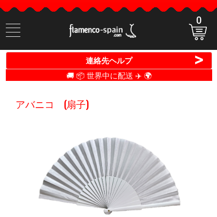
0
商
品
検
>
連絡先ヘルプ
索
🚚 📦 世界中に配送 ✈️ 🌍
アバニコ (扇子)