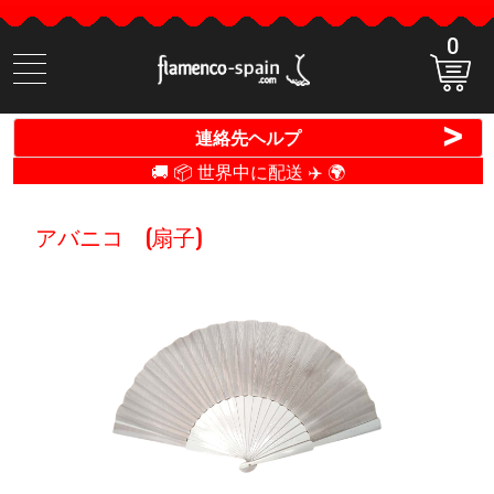
0
商
品
検
>
連絡先ヘルプ
索
🚚 📦 世界中に配送 ✈️ 🌍
アバニコ (扇子)