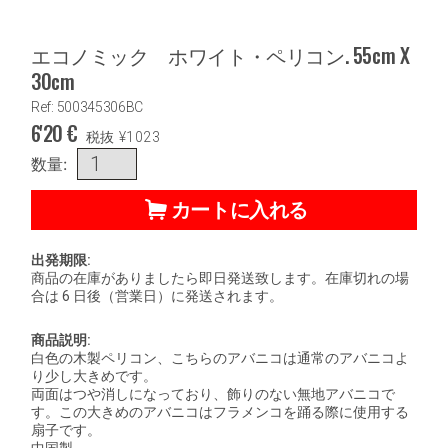
エコノミック ホワイト・ペリコン. 55cm X
30cm
Ref: 500345306BC
6'20
€
税抜
¥
1023
数量:
カートに入れる
出発期限:
商品の在庫がありましたら即日発送致します。在庫切れの場
合は 6 日後（営業日）に発送されます。
商品説明:
白色の木製ペリコン、こちらのアバニコは通常のアバニコよ
り少し大きめです。
両面はつや消しになっており、飾りのない無地アバニコで
す。この大きめのアバニコはフラメンコを踊る際に使用する
扇子です。