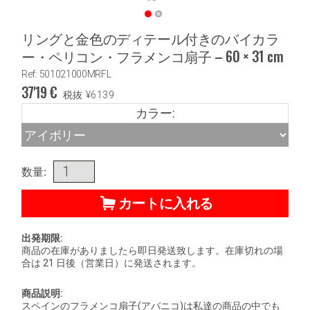
リングと金色のディテール付きのバイカラ
ー・ペリコン・フラメンコ扇子 – 60 × 31 cm
Ref: 501021000MRFL
37'19
€
税抜
¥
6139
カラー:
数量:
カートに入れる
出発期限:
商品の在庫がありましたら即日発送致します。在庫切れの場
合は 21 日後（営業日）に発送されます。
商品説明:
スペインのフラメンコ扇子(アバニコ)は私達の商品の中でも