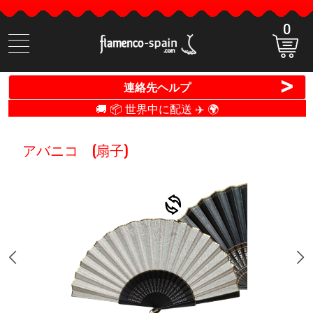
0
商
品
検
>
連絡先ヘルプ
索
🚚 📦 世界中に配送 ✈️ 🌍
アバニコ (扇子)