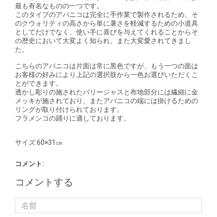
最も有名なものの一つです。
このタイプのアバニコは完全に手作業で製作されるため、そ
のクウォリティの高さから単に暑さを軽減するための小道具
としてだけでなく、使い手に喜びを与えてくれることからそ
の歴史において大変よく知られ、また大変愛されてきまし
た。
こちらのアバニコは片面は常に黒色ですが、もう一つの面は
お客様の好みにより上記の選択肢から一色お選びいただくこ
とができます。
透かし彫りの施されたバリージャスと布地部分には繊細に金
メッキが施されており、またアバニコの端には掛けるための
リングが取り付けられております。
フラメンコの踊りに適しております。
サイズ:60×31㎝
コメント:
コメントする
名前