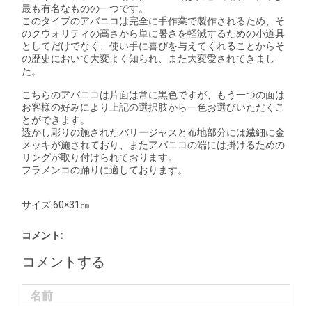
最も有名なものの一つです。
このタイプのアバニコは完全に手作業で製作されるため、そ
のクウォリティの高さから単に暑さを軽減するための小道具
としてだけでなく、使い手に喜びを与えてくれることからそ
の歴史において大変よく知られ、また大変愛されてきまし
た。
こちらのアバニコは片面は常に黒色ですが、もう一つの面は
お客様の好みにより上記の選択肢から一色お選びいただくこ
とができます。
透かし彫りの施されたバリージャスと布地部分には繊細に金
メッキが施されており、またアバニコの端には掛けるための
リングが取り付けられております。
フラメンコの踊りに適しております。
サイズ:60×31㎝
コメント:
コメントする
名前