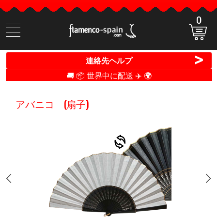
0
商
品
検
>
連絡先ヘルプ
索
🚚 📦 世界中に配送 ✈️ 🌍
アバニコ (扇子)