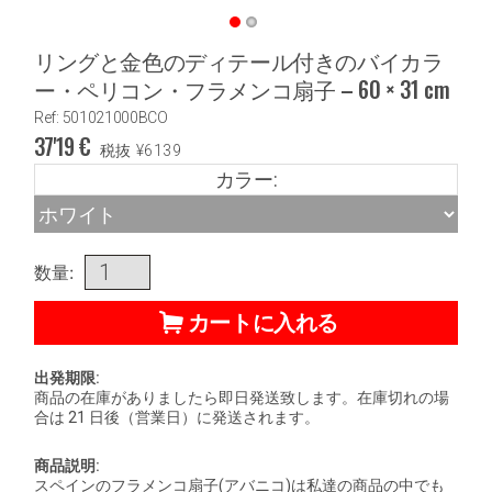
リングと金色のディテール付きのバイカラ
ー・ペリコン・フラメンコ扇子 – 60 × 31 cm
Ref: 501021000BCO
37'19
€
税抜
¥
6139
カラー:
数量:
カートに入れる
出発期限:
商品の在庫がありましたら即日発送致します。在庫切れの場
合は 21 日後（営業日）に発送されます。
商品説明:
スペインのフラメンコ扇子(アバニコ)は私達の商品の中でも