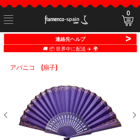
0
商
品
検
>
連絡先ヘルプ
索
🚚 📦 世界中に配送 ✈️ 🌍
アバニコ (扇子)