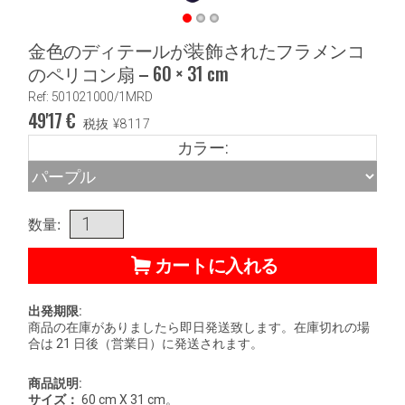
金色のディテールが装飾されたフラメンコ
のペリコン扇 – 60 × 31 cm
Ref: 501021000/1MRD
49'17
€
税抜
¥
8117
カラー:
数量:
カートに入れる
出発期限:
商品の在庫がありましたら即日発送致します。在庫切れの場
合は 21 日後（営業日）に発送されます。
商品説明:
サイズ：
60 cm X 31 cm。