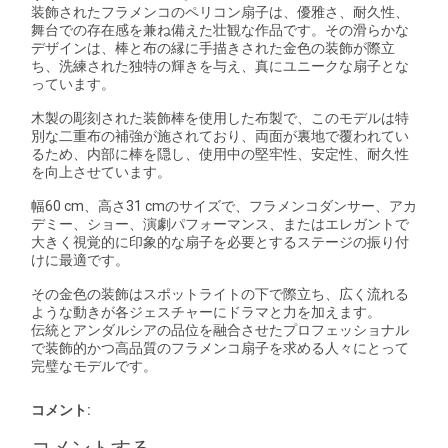
装飾されたフラメンコのペリコン扇子は、優雅さ、耐久性、
舞台での存在感を兼ね備えた壮観な作品です。その滑らかな
デザインは、棒と布の縁に手描きされた金色の装飾が際立
ち、洗練された独特の輝きを与え、真にユニークな扇子とな
っています。
木製の彫刻された装飾棒を使用した布製で、このモデルは特
別な二重布の補強が施されており、両面が裏地で覆われてい
るため、内部に棒を隠し、使用中の堅牢性、安定性、耐久性
を向上させています。
幅60 cm、高さ31 cmのサイズで、フラメンコダンサー、アカ
デミー、ショー、演劇パフォーマンス、またはエレガントで
大きく視覚的に印象的な扇子を必要とするステージの振り付
けに最適です。
その金色の装飾はスポットライトの下で際立ち、広く流れる
ような動きが各ジェスチャーにドラマと力を加えます。
伝統とアンダルシアの品位を融合させたプロフェッショナル
で装飾的かつ高品質のフラメンコ扇子を求める人々にとって
完璧なモデルです。
コメント: