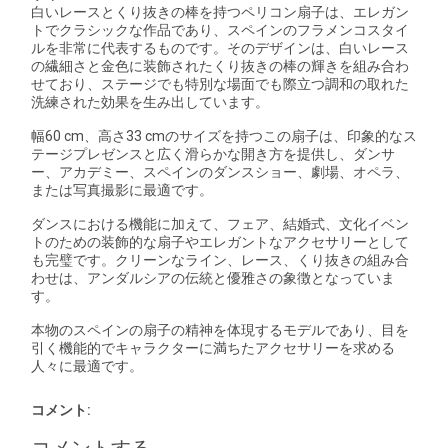
白いレースとくり抜きの棒を持つペリコン扇子は、エレガン
トでクラシックな作品であり、スペインのフラメンコスタイ
ルを非常に代表するものです。そのデザインは、白いレース
の繊細さと金色に装飾されたくり抜きの棒の輝きを組み合わ
せており、ステージでも特別な場面でも際立つ調和の取れた
洗練された効果を生み出しています。
幅60 cm、高さ33 cmのサイズを持つこの扇子は、印象的なス
テージプレゼンスと広く滑らかな開き方を提供し、ダンサ
ー、アカデミー、スペインのダンスショー、劇場、オペラ、
または写真撮影に最適です。
ダンスにおける機能に加えて、フェア、結婚式、文化イベン
トのための装飾的な扇子やエレガントなアクセサリーとして
も完璧です。クリーンなライン、レース、くり抜きの組み合
わせは、アンダルシアの伝統と優雅さの象徴となっていま
す。
本物のスペインの扇子の精神を体現するモデルであり、目を
引く機能的でキャラクターに満ちたアクセサリーを求める
人々に最適です。
コメント: