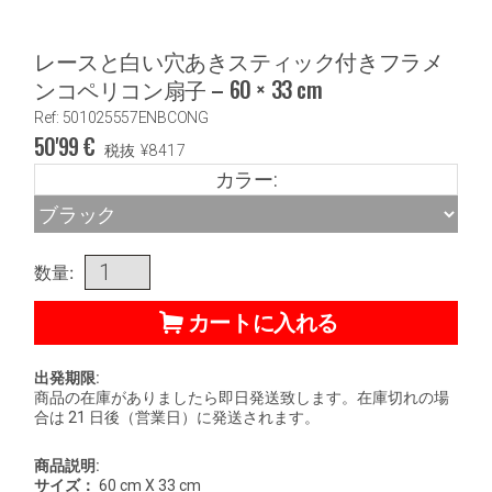
レースと白い穴あきスティック付きフラメ
ンコペリコン扇子 – 60 × 33 cm
Ref: 501025557ENBCONG
50'99
€
税抜
¥
8417
カラー:
数量:
カートに入れる
出発期限:
商品の在庫がありましたら即日発送致します。在庫切れの場
合は 21 日後（営業日）に発送されます。
商品説明:
サイズ：
60 cm X 33 cm