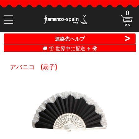
0
商
品
検
>
連絡先ヘルプ
索
🚚 📦 世界中に配送 ✈️ 🌍
アバニコ (扇子)