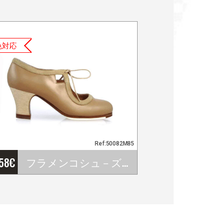
色対応
Ref:50082M85
'58
€
フラメンコシュ－ズ Begoña Cervera. モデル Romance
フラメンコシュ－ズ
Begoña Cervera. モデル…