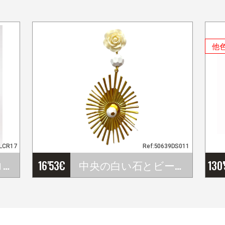
他
LLCR17
Ref:50639DS011
ラージ・キング・ローズ バニラフラミンゴの花。17cm
16'53
€
中央の白い石とビーズ付きの金色フラメンコイヤリング。エレガントなフラメンコアクセサリー
130
…
…