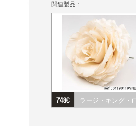
関連製品 :
Ref:504190119VN
7'48
€
ラージ・キング・ローズ