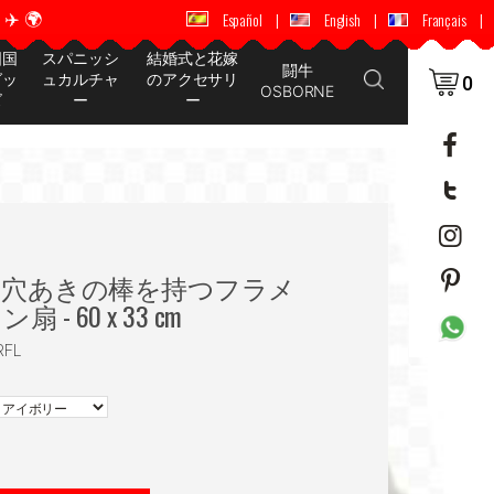
️ 🌍
🚚 📦 世界中に配送 ✈️ 🌍
Español
|
English
|
Français
|
国国
スパニッシ
結婚式と花嫁
闘牛
グッ
ュカルチャ
のアクセサリ
0
OSBORNE
ズ
ー
ー
と穴あきの棒を持つフラメ
- 60 x 33 cm
RFL