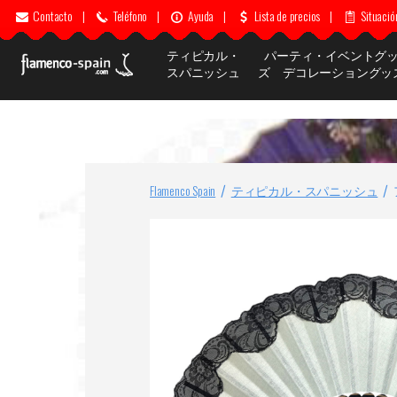
Contacto
|
Teléfono
|
Ayuda
|
Lista de precios
|
Situació
ティピカル・
パーティ・イベントグ
スパニッシュ
ズ デコレーショングッ
Flamenco Spain
ティピカル・スパニッシュ