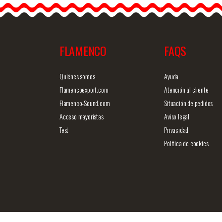
FLAMENCO
FAQS
商品詳細を見る
クイックビ
Quiénes somos
Ayuda
Flamencoexport.com
Atención al cliente
Flamenco-Sound.com
Situación de pedidos
Acceso mayoristas
Aviso legal
Test
Privacidad
Política de cookies