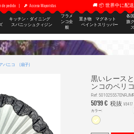
🚚 📦 世界中に配送 ✈
n de pedido
|
Acceso Mayoristas
フラメ
各
ッ
キッチン・ダイニング
置き物 マグネット
ンコ全
旗
ズ
スパニッシュクィジン
ペイントスリッパー
般
アバニコ (扇子)
黒いレース
ンコのペリコン扇 
Ref: 501025557ENRJM
50'99
€
税抜
¥
8417
カラー: