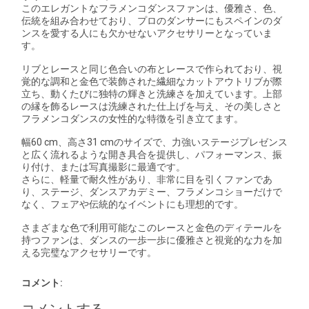
このエレガントなフラメンコダンスファンは、優雅さ、色、
伝統を組み合わせており、プロのダンサーにもスペインのダ
ンスを愛する人にも欠かせないアクセサリーとなっていま
す。
リブとレースと同じ色合いの布とレースで作られており、視
覚的な調和と金色で装飾された繊細なカットアウトリブが際
立ち、動くたびに独特の輝きと洗練さを加えています。上部
の縁を飾るレースは洗練された仕上げを与え、その美しさと
フラメンコダンスの女性的な特徴を引き立てます。
幅60 cm、高さ31 cmのサイズで、力強いステージプレゼンス
と広く流れるような開き具合を提供し、パフォーマンス、振
り付け、または写真撮影に最適です。
さらに、軽量で耐久性があり、非常に目を引くファンであ
り、ステージ、ダンスアカデミー、フラメンコショーだけで
なく、フェアや伝統的なイベントにも理想的です。
さまざまな色で利用可能なこのレースと金色のディテールを
持つファンは、ダンスの一歩一歩に優雅さと視覚的な力を加
える完璧なアクセサリーです。
コメント: