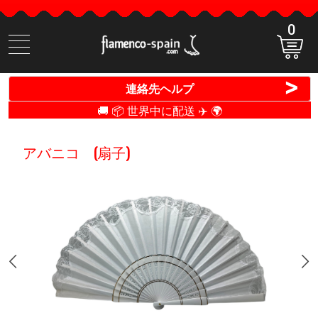
0
商
品
検
>
連絡先ヘルプ
索
🚚 📦 世界中に配送 ✈️ 🌍
アバニコ (扇子)