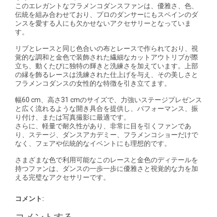
このエレガントなフラメンコダンスファンは、優雅さ、色、
伝統を組み合わせており、プロのダンサーにもスペインのダ
ンスを愛する人にも欠かせないアクセサリーとなっていま
す。
リブとレースと同じ色合いの布とレースで作られており、視
覚的な調和と金色で装飾された繊細なカットアウトリブが際
立ち、動くたびに独特の輝きと洗練さを加えています。上部
の縁を飾るレースは洗練された仕上げを与え、その美しさと
フラメンコダンスの女性的な特徴を引き立てます。
幅60 cm、高さ31 cmのサイズで、力強いステージプレゼンス
と広く流れるような開き具合を提供し、パフォーマンス、振
り付け、または写真撮影に最適です。
さらに、軽量で耐久性があり、非常に目を引くファンであ
り、ステージ、ダンスアカデミー、フラメンコショーだけで
なく、フェアや伝統的なイベントにも理想的です。
さまざまな色で利用可能なこのレースと金色のディテールを
持つファンは、ダンスの一歩一歩に優雅さと視覚的な力を加
える完璧なアクセサリーです。
コメント: