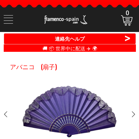
0
商
品
検
>
連絡先ヘルプ
索
🚚 📦 世界中に配送 ✈️ 🌍
アバニコ (扇子)