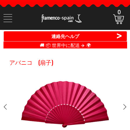
0
商
品
検
>
連絡先ヘルプ
索
🚚 📦 世界中に配送 ✈️ 🌍
アバニコ (扇子)