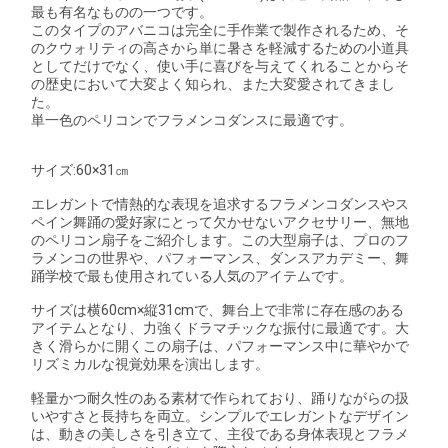
最も有名なものの一つです。
このタイプのアバニコは完全に手作業で製作されるため、そ
のクウォリティの高さから単に暑さを軽減するための小道具
としてだけでなく、使い手に喜びを与えてくれることからそ
の歴史において大変よく知られ、また大変愛されてきまし
た。
単一色のペリコンでフラメンコダンスに最適です。
サイズ:60×31㎝
エレガントで情熱的な表現を追求するフラメンコダンスやス
ペイン舞踊の愛好家にとって欠かせないアクセサリー、無地
のペリコン扇子をご紹介します。この大型扇子は、プロのフ
ラメンコの世界や、パフォーマンス、ダンスアカデミー、舞
踊学校で最も使用されている人気のアイテムです。
サイズは横60cm×縦31cmで、舞台上で非常に存在感のある
アイテムとなり、力強くドラマチックな振付に最適です。大
きく滑らかに開くこの扇子は、パフォーマンス中に華やかで
リズミカルな視覚効果を演出します。
軽量かつ耐久性のある素材で作られており、踊りながらの扱
いやすさと長持ちを両立。シンプルでエレガントなデザイン
は、動きの美しさを引き立て、主役である身体表現とフラメ