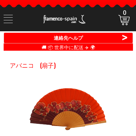
0
商
品
検
>
連絡先ヘルプ
索
🚚 📦 世界中に配送 ✈️ 🌍
アバニコ (扇子)