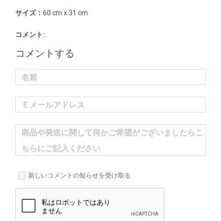
サイズ：
60 cm x 31 cm
コメント:
コメントする
名前
Ｅメールアドレス
商品や発送に関して何かご希望がございましたらこ
ちらにご記入ください
新しいコメントの知らせを受け取る