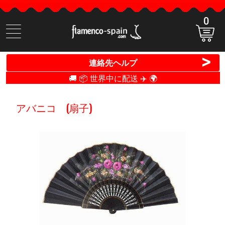
0
商
品
検
>
連絡先ヘルプ
索
🚚 📦 世界中に配送 ✈️ 🌍
アバニコ (扇子)