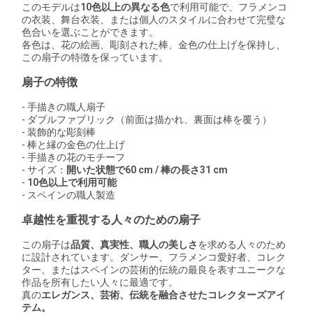
このモデルは
10色以上の異なる色
で利用可能で、フラメンコ
の衣装、舞台衣装、または個人のスタイルに合わせて完璧な
色合いを選ぶことができます。
各色は、花の絵画、彫刻された棒、金色の仕上げを保持し、
この扇子の特徴を保っています。
扇子の特徴
- 手描きの職人扇子
- ダブルファブリック（前面は描かれ、裏面は棒を覆う）
- 装飾的な彫刻棒
- 棒と縁の金色の仕上げ
- 手描きの花のモチーフ
- サイズ：
開いた状態で60 cm / 棒の長さ31 cm
-
10色以上で利用可能
- スペインの職人製造
卓越性を重視する人々のための扇子
この扇子は
品質、真実性、職人の美しさ
を求める人々のため
に設計されています。ダンサー、フラメンコ愛好者、コレク
ター、またはスペインの芸術的伝統の最良を表すユニークな
作品を所有したい人々に最適です。
真の
エレガンス、芸術、伝統を融合させたコレクターズアイ
テム。