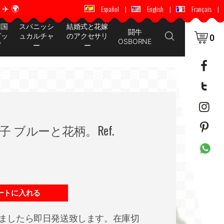
️ 🌍
🚚 📦 世界中に配送 ✈️ 🌍
Español
|
English
|
Français
|
国国
スパニッシ
結婚式と花嫁
闘牛
グッ
ュカルチャ
のアクセサリ
0
OSBORNE
ズ
ー
ー
 ブルーと花柄。Ref.
ートに入れる
ましたら即日発送致します。在庫切