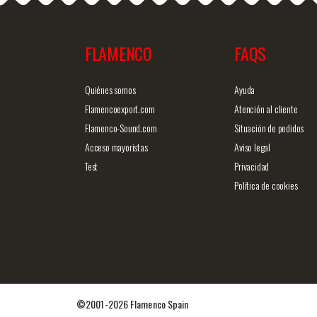
FLAMENCO
FAQS
商品詳細を見る
クイックビ
Quiénes somos
Ayuda
Flamencoexport.com
Atención al cliente
Flamenco-Sound.com
Situación de pedidos
Acceso mayoristas
Aviso legal
Test
Privacidad
Política de cookies
©2001-2026 Flamenco Spain