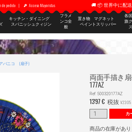
🚚 📦 世界中に配送 ✈
n de pedido
|
Acceso Mayoristas
フラメ
各
ッ
キッチン・ダイニング
置き物 マグネット
ンコ全
旗
ズ
スパニッシュクィジン
ペイントスリッパー
般
アバニコ (扇子)
両面手描き扇子
177AZ
Ref: 500320177AZ
13'97
€
税抜
¥
2305
カ
商品の在庫があり