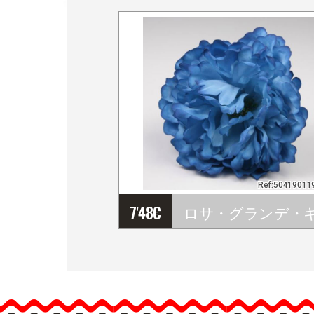
Ref:50419011
7'48
€
ロサ・グランデ・キン
グ。青いフラメンコの花