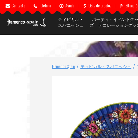
Contacto
|
Teléfono
|
Ayuda
|
Lista de precios
|
Situació
ティピカル・
パーティ・イベントグ
スパニッシュ
ズ デコレーショングッ
Flamenco Spain
ティピカル・スパニッシュ