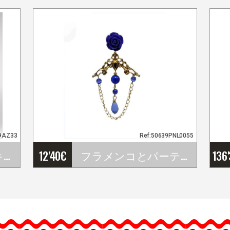
9AZ33
Ref:50639PNL0055
ロサ・グランデ・キング。青いフラメンコの花 AZ33。17cm
12'40
€
フラメンコとパーティーピアス
136
…
…