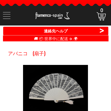
0
商
品
検
>
連絡先ヘルプ
索
🚚 📦 世界中に配送 ✈️ 🌍
アバニコ (扇子)