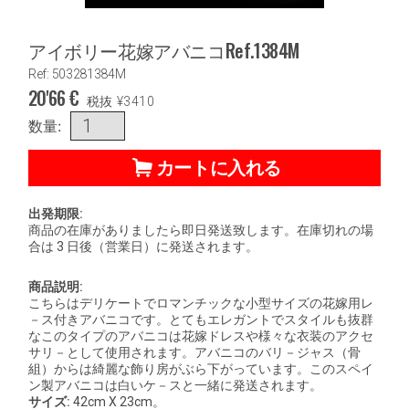
アイボリー花嫁アバニコRef.1384M
Ref: 503281384M
20'66
€
税抜
¥
3410
数量:
カートに入れる
出発期限:
商品の在庫がありましたら即日発送致します。在庫切れの場
合は 3 日後（営業日）に発送されます。
商品説明:
こちらはデリケートでロマンチックな小型サイズの花嫁用レ
－ス付きアバニコです。とてもエレガントでスタイルも抜群
なこのタイプのアバニコは花嫁ドレスや様々な衣装のアクセ
サリ－として使用されます。アバニコのバリ－ジャス（骨
組）からは綺麗な飾り房がぶら下がっています。このスペイ
ン製アバニコは白いケ－スと一緒に発送されます。
サイズ
:
42cm X 23cm。