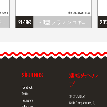
567256
Ref:50023GUITFLA
マグネット 闘牛ギタリスト
21'49
€
３D型 フラメンコギタ－ カフスボタン
20'
３D型 フラメンコギタ－…
SÍGUENOS
連絡先ヘル
プ
ュー
商品詳細を見る
クイックビュー
商
Facebook
Twitter
本店の場所:
Instagram
Calle Campomanes, 4,
Whatsapp