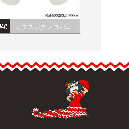
Ref:50023GUITARRA
74
€
カフスボタン スパニッシュ・ギタ－ 3D
カフスボタン スパニッシ
ュ・ギタ－ 3D
こちらはクラシック・ギ
タ－の形をしたカフスボ
タンです。フラメンコや
スペインの伝統的音楽が
好きな方にはとてもお勧
めな商品です。…
品詳細を見る
クイックビュー