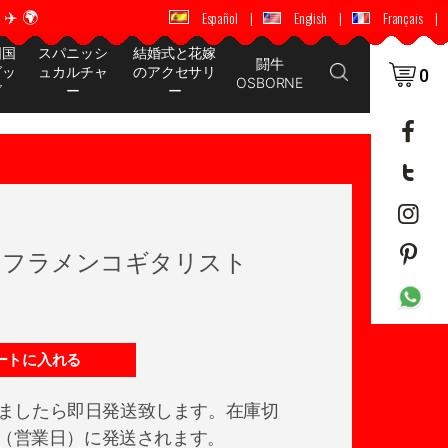
️ 🌍
🚚 📦 世界中に配送 ✈️ 🌍
Español
|
English
|
Français
|
国国
スパニッシ
結婚式と花嫁
闘牛
グッ
ュカルチャ
のアクセサリ
0
OSBORNE
ズ
ー
ー
 フラメンコギタリスト
ートに入れる
ましたら即日発送致します。在庫切
日後（営業日）に発送されます。