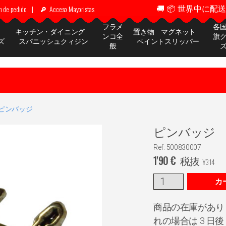
🚚 📦 世界中に配送 ✈
n de pedido
|
Acceso Mayoristas
フラメ
各
ッ
キッチン・ダイニング
置き物 マグネット
ンコ全
旗
ズ
スパニッシュクィジン
ペイントスリッパー
般
ピンバッジ
ピンバッジ
Ref: 500830007
1'90
€
税抜
¥
314
カ
商品の在庫があり
れの場合は 3 