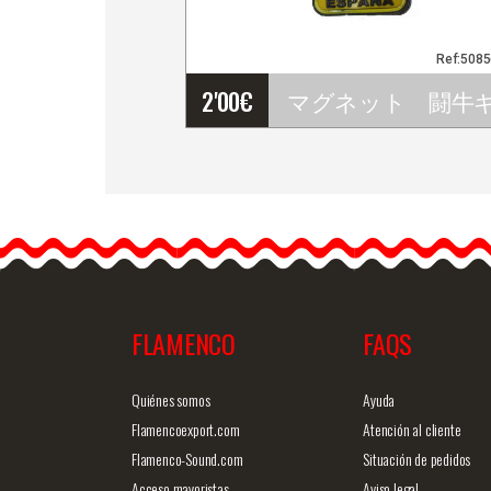
Ref:508
2'00
€
マグネット 闘牛ギタリ
スト
闘牛士がデザインされた
ユニークなマグネットで
す サイズ: 6.5 cm X 4 cm
FLAMENCO
FAQS
商品詳細を見る
クイックビ
Quiénes somos
Ayuda
Flamencoexport.com
Atención al cliente
Flamenco-Sound.com
Situación de pedidos
Acceso mayoristas
Aviso legal