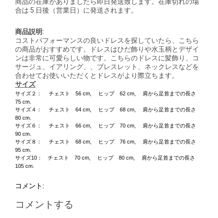
商品の在庫がありましたら即日発送致します。在庫切れの場
合は 5 日後（営業日）に発送されます。
商品説明:
コストパフォーマンスの良いドレスを探していたら、こちら
の商品がおすすめです。ドレスはひだ飾りや水玉柄とデザイ
ンは非常に可愛らしい物です。こちらのドレスに髪飾り、コ
サージュ、イアリング、、ブレスレット、ネックレスなどを
合わせてお使いいただくとドレスがより際立ちます。
サイズ
サイズ２： チェスト 56 cm, ヒップ 62 cm, 肩から足首までの長さ
75 cm.
サイズ４： チェスト 64 cm, ヒップ 68 cm, 肩から足首までの長さ
80 cm.
サイズ６： チェスト 66 cm, ヒップ 70 cm, 肩から足首までの長さ
90 cm.
サイズ８： チェスト 68 cm, ヒップ 76 cm, 肩から足首までの長さ
95 cm.
サイズ10： チェスト 70 cm, ヒップ 80 cm, 肩から足首までの長さ
105 cm.
コメント:
コメントする