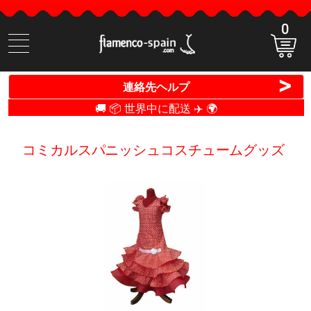
0
商
品
検
>
連絡先ヘルプ
索
🚚 📦 世界中に配送 ✈️ 🌍
コミカルスパニッシュコスチュームグッズ