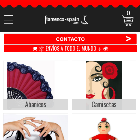
0
Buscar
productos
>
CONTACTO
🚚 📦 ENVÍOS A TODO EL MUNDO ✈️ 🌍
Abanicos
Camisetas